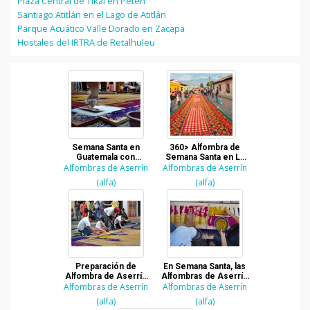
Plaza Central de Tikal en Petén
Santiago Atitlán en el Lago de Atitlán
Parque Acuático Valle Dorado en Zacapa
Hostales del IRTRA de Retalhuleu
Semana Santa en
360> Alfombra de
Guatemala con
Semana Santa en La
Alfombras de Aserrín
Alfombras de Aserrín
Alfombras de Aserrín
Antigua Guatemala
y códigos QR
(alfa)
(alfa)
Preparación de
En Semana Santa, las
Alfombra de Aserrín
Alfombras de Aserrín
para Semana Santa en
Alfombras de Aserrín
Alfombras de Aserrín
no pueden faltar
Guatemala
(alfa)
(alfa)