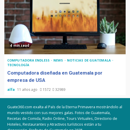
4 min read
COMPUTADORA ENDLESS
NEWS
NOTICIAS DE GUATEMALA
TECNOLOGÍA
Computadora diseñada en Guatemala por
empresa de USA
alfa
11 años ago
1572
32989
Guate360.com exalta al País de la Eterna Primavera mostrándolo al
mundo vestido con sus mejores galas. Fotos de Guatemala,
Recetas de Comida, Radio Online, Tours Virtuales, Directorio de
Hoteles, Restaurantes y Atractivos turísticos están a tu