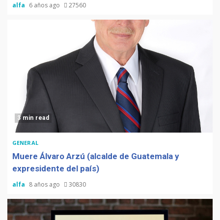
alfa
6 años ago
27560
3 min read
GENERAL
Muere Álvaro Arzú (alcalde de Guatemala y
expresidente del país)
alfa
8 años ago
30830