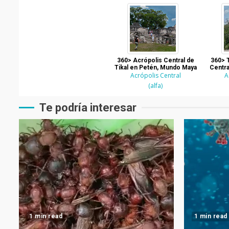
360> Acrópolis Central de
360> T
Tikal en Petén, Mundo Maya
Centra
Acrópolis Central
A
(alfa)
Te podría interesar
1 min read
1 min read