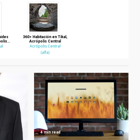
mides
360> Habitación en Tikal,
olis
Acrópolis Central
al
l
Acrópolis Central
(alfa)
4 min read