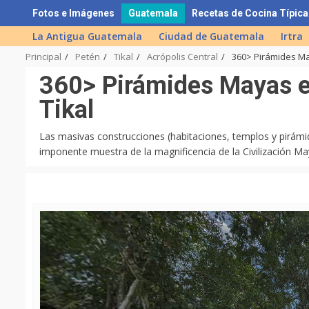
Skip
Fotos e Imágenes
Guatemala
Recetas de Cocina Típica
to
La Antigua Guatemala
Ciudad de Guatemala
Irtra
content
Principal
Petén
Tikal
Acrópolis Central
360> Pirámides May
360> Pirámides Mayas en
Tikal
Las masivas construcciones (habitaciones, templos y pirámi
imponente muestra de la magnificencia de la Civilización M