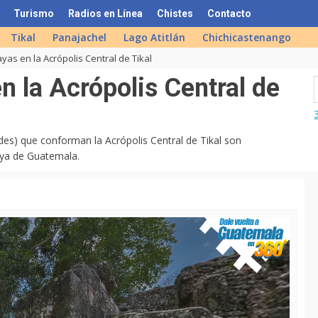
Turismo
Radios en Línea
Chistes
Contacto
Tikal
Panajachel
Lago Atitlán
Chichicastenango
as en la Acrópolis Central de Tikal
 la Acrópolis Central de
des) que conforman la Acrópolis Central de Tikal son
aya de Guatemala.