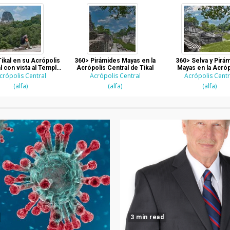
ikal en su Acrópolis
360> Pirámides Mayas en la
360> Selva y Pirá
l con vista al Templo
Acrópolis Central de Tikal
Mayas en la Acróp
crópolis Central
IV
Acrópolis Central
Acrópolis Centr
Central de Tika
(alfa)
(alfa)
(alfa)
3 min read