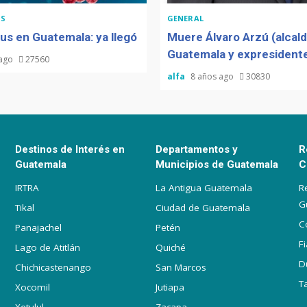
S
GENERAL
us en Guatemala: ya llegó
Muere Álvaro Arzú (alcal
Guatemala y expresidente
 ago
27560
alfa
8 años ago
30830
Destinos de Interés en
Departamentos y
R
Guatemala
Municipios de Guatemala
C
IRTRA
La Antigua Guatemala
R
G
Tikal
Ciudad de Guatemala
C
Panajachel
Petén
F
Lago de Atitlán
Quiché
D
Chichicastenango
San Marcos
T
Xocomil
Jutiapa