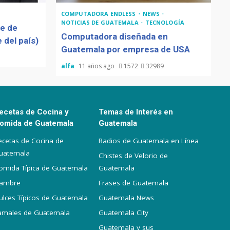
COMPUTADORA ENDLESS
NEWS
NOTICIAS DE GUATEMALA
TECNOLOGÍA
de de
Computadora diseñada en
 del país)
Guatemala por empresa de USA
alfa
11 años ago
1572
32989
ecetas de Cocina y
Temas de Interés en
omida de Guatemala
Guatemala
ecetas de Cocina de
Radios de Guatemala en Línea
uatemala
Chistes de Velorio de
omida Típica de Guatemala
Guatemala
iambre
Frases de Guatemala
ulces Típicos de Guatemala
Guatemala News
amales de Guatemala
Guatemala City
Guatemala y sus