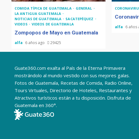
COMIDA TÍPICA DE GUATEMALA
GENERAL
CORONAVIRU
LA ANTIGUA GUATEMALA
Coronavir
NOTICIAS DE GUATEMALA
SACATEPÉQUEZ
VIDEOS
VIDEOS DE GUATEMALA
alfa
6 años
Zompopos de Mayo en Guatemala
alfa
6 años ago
29425
Guate360.com exalta al País de la Eterna Primavera
mostrándolo al mundo vestido con sus mejores galas.
Fotos de Guatemala, Recetas de Comida, Radio Online,
Tours Virtuales, Directorio de Hoteles, Restaurantes y
Atractivos turísticos están a tu disposición. Disfruta de
Guatemala en 360°.