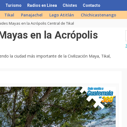
Turismo
Radios en Línea
Chistes
Contacto
Tikal
Panajachel
Lago Atitlán
Chichicastenango
ides Mayas en la Acrópolis Central de Tikal
Mayas en la Acrópolis
iendo la ciudad más importante de la Civilización Maya, Tikal,