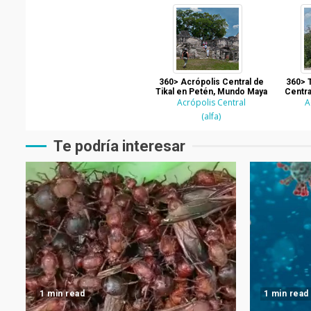
360> Acrópolis Central de
360> T
Tikal en Petén, Mundo Maya
Centra
Acrópolis Central
A
(alfa)
Te podría interesar
1 min read
1 min read