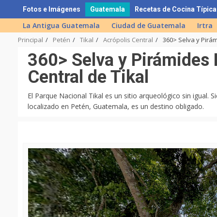
Skip
Fotos e Imágenes
Guatemala
Recetas de Cocina Típica
to
La Antigua Guatemala
Ciudad de Guatemala
Irtra
content
Principal
Petén
Tikal
Acrópolis Central
360> Selva y Pirám
360> Selva y Pirámides 
Central de Tikal
El Parque Nacional Tikal es un sitio arqueológico sin igual. S
localizado en Petén, Guatemala, es un destino obligado.