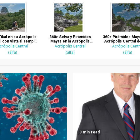
ikal en su Acrópolis
360> Selva y Pirámides
360> Pirámides Maya
l con vista al Templo
Mayas en la Acrópolis
Acrópolis Central d
crópolis Central
IV
Acrópolis Central
Central de Tikal
Acrópolis Centr
(alfa)
(alfa)
(alfa)
3 min read