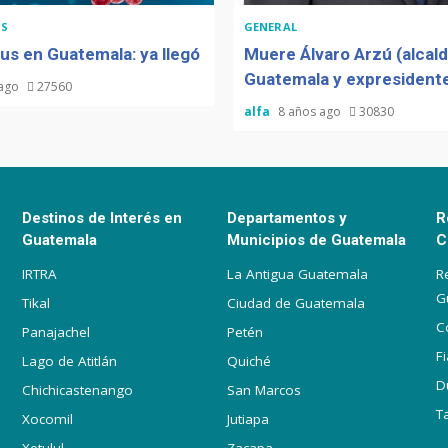
S
GENERAL
us en Guatemala: ya llegó
Muere Álvaro Arzú (alcal
Guatemala y expresidente
 ago
27560
alfa
8 años ago
30830
Destinos de Interés en
Departamentos y
R
Guatemala
Municipios de Guatemala
C
IRTRA
La Antigua Guatemala
R
G
Tikal
Ciudad de Guatemala
C
Panajachel
Petén
F
Lago de Atitlán
Quiché
D
Chichicastenango
San Marcos
T
Xocomil
Jutiapa