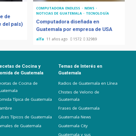
COMPUTADORA ENDLESS
NEWS
NOTICIAS DE GUATEMALA
TECNOLOGÍA
de de
Computadora diseñada en
 del país)
Guatemala por empresa de USA
alfa
11 años ago
1572
32989
ecetas de Cocina y
Temas de Interés en
omida de Guatemala
Guatemala
ecetas de Cocina de
Radios de Guatemala en Línea
uatemala
Chistes de Velorio de
omida Típica de Guatemala
Guatemala
iambre
Frases de Guatemala
ulces Típicos de Guatemala
Guatemala News
amales de Guatemala
Guatemala City
Guatemala y sus