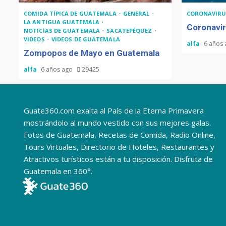
COMIDA TÍPICA DE GUATEMALA
GENERAL
CORONAVIRU
LA ANTIGUA GUATEMALA
Coronavir
NOTICIAS DE GUATEMALA
SACATEPÉQUEZ
VIDEOS
VIDEOS DE GUATEMALA
alfa
6 años
Zompopos de Mayo en Guatemala
alfa
6 años ago
29425
Guate360.com exalta al País de la Eterna Primavera
mostrándolo al mundo vestido con sus mejores galas.
Fotos de Guatemala, Recetas de Comida, Radio Online,
Tours Virtuales, Directorio de Hoteles, Restaurantes y
Atractivos turísticos están a tu disposición. Disfruta de
Guatemala en 360°.