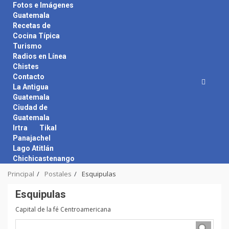
Skip
Fotos e Imágenes
to
Guatemala
content
Recetas de
Cocina Típica
Turismo
Radios en Línea
Chistes
Contacto
La Antigua
Guatemala
Ciudad de
Guatemala
Irtra
Tikal
Panajachel
Lago Atitlán
Chichicastenango
Principal
Postales
Esquipulas
Esquipulas
Capital de la fé Centroamericana