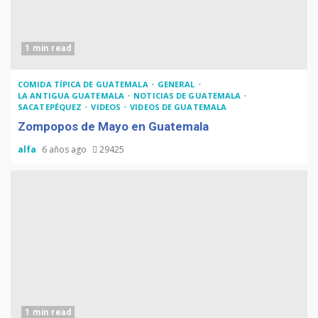
1 min read
COMIDA TÍPICA DE GUATEMALA
GENERAL
LA ANTIGUA GUATEMALA
NOTICIAS DE GUATEMALA
SACATEPÉQUEZ
VIDEOS
VIDEOS DE GUATEMALA
Zompopos de Mayo en Guatemala
alfa
6 años ago
29425
1 min read