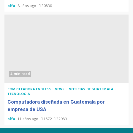
alfa
8 años ago
30830
4 min read
COMPUTADORA ENDLESS
NEWS
NOTICIAS DE GUATEMALA
TECNOLOGÍA
Computadora diseñada en Guatemala por
empresa de USA
alfa
11 años ago
1572
32989