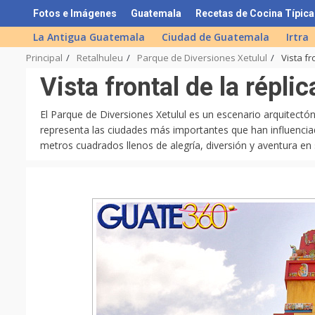
Skip
Fotos e Imágenes
Guatemala
Recetas de Cocina Típica
to
La Antigua Guatemala
Ciudad de Guatemala
Irtra
content
Principal
Retalhuleu
Parque de Diversiones Xetulul
Vista fr
Vista frontal de la répli
El Parque de Diversiones Xetulul es un escenario arquitectón
representa las ciudades más importantes que han influencia
metros cuadrados llenos de alegría, diversión y aventura en 