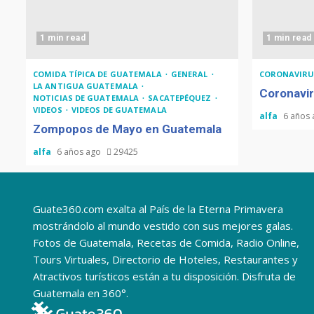
1 min read
1 min read
COMIDA TÍPICA DE GUATEMALA
GENERAL
CORONAVIRU
LA ANTIGUA GUATEMALA
Coronavir
NOTICIAS DE GUATEMALA
SACATEPÉQUEZ
VIDEOS
VIDEOS DE GUATEMALA
alfa
6 años
Zompopos de Mayo en Guatemala
alfa
6 años ago
29425
Guate360.com exalta al País de la Eterna Primavera
mostrándolo al mundo vestido con sus mejores galas.
Fotos de Guatemala, Recetas de Comida, Radio Online,
Tours Virtuales, Directorio de Hoteles, Restaurantes y
Atractivos turísticos están a tu disposición. Disfruta de
Guatemala en 360°.