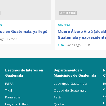
3 min read
S
GENERAL
us en Guatemala: ya llegó
Muere Álvaro Arzú (alcal
Guatemala y expresidente
 ago
27560
alfa
8 años ago
30830
Destinos de Interés en
Departamentos y
R
Guatemala
Municipios de Guatemala
C
IRTRA
La Antigua Guatemala
R
G
Tikal
Ciudad de Guatemala
C
Panajachel
Petén
F
Lago de Atitlán
Quiché