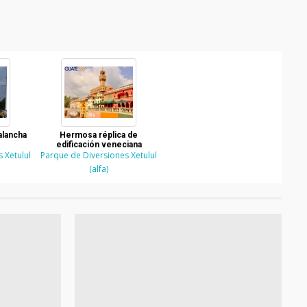
alancha
Hermosa réplica de
edificación veneciana
 Xetulul
Parque de Diversiones Xetulul
(alfa)