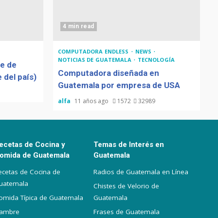
4 min read
COMPUTADORA ENDLESS
NEWS
NOTICIAS DE GUATEMALA
TECNOLOGÍA
de de
Computadora diseñada en
 del país)
Guatemala por empresa de USA
alfa
11 años ago
1572
32989
ecetas de Cocina y
Temas de Interés en
omida de Guatemala
Guatemala
ecetas de Cocina de
Radios de Guatemala en Línea
uatemala
Chistes de Velorio de
omida Típica de Guatemala
Guatemala
iambre
Frases de Guatemala