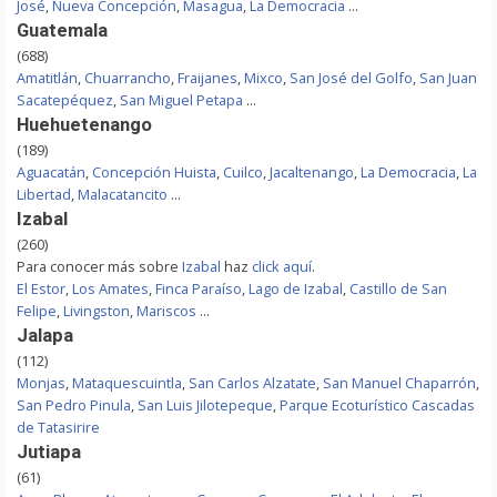
José
,
Nueva Concepción
,
Masagua
,
La Democracia
...
Guatemala
(688)
Amatitlán
,
Chuarrancho
,
Fraijanes
,
Mixco
,
San José del Golfo
,
San Juan
Sacatepéquez
,
San Miguel Petapa
...
Huehuetenango
(189)
Aguacatán
,
Concepción Huista
,
Cuilco
,
Jacaltenango
,
La Democracia
,
La
Libertad
,
Malacatancito
...
Izabal
(260)
Para conocer más sobre
Izabal
haz
click aquí
.
El Estor
,
Los Amates
,
Finca Paraíso
,
Lago de Izabal
,
Castillo de San
Felipe
,
Livingston
,
Mariscos
...
Jalapa
(112)
Monjas
,
Mataquescuintla
,
San Carlos Alzatate
,
San Manuel Chaparrón
,
San Pedro Pinula
,
San Luis Jilotepeque
,
Parque Ecoturístico Cascadas
de Tatasirire
Jutiapa
(61)