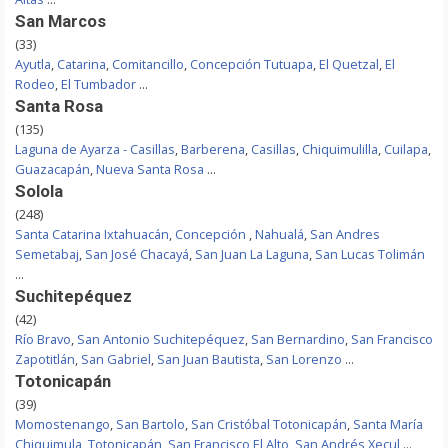
San Marcos
(33)
Ayutla
,
Catarina
,
Comitancillo
,
Concepción Tutuapa
,
El Quetzal
,
El
Rodeo
,
El Tumbador
...
Santa Rosa
(135)
Laguna de Ayarza - Casillas
,
Barberena
,
Casillas
,
Chiquimulilla
,
Cuilapa
,
Guazacapán
,
Nueva Santa Rosa
...
Solola
(248)
Santa Catarina Ixtahuacán
,
Concepción
,
Nahualá
,
San Andres
Semetabaj
,
San José Chacayá
,
San Juan La Laguna
,
San Lucas Tolimán
...
Suchitepéquez
(42)
Río Bravo
,
San Antonio Suchitepéquez
,
San Bernardino
,
San Francisco
Zapotitlán
,
San Gabriel
,
San Juan Bautista
,
San Lorenzo
...
Totonicapán
(39)
Momostenango
,
San Bartolo
,
San Cristóbal Totonicapán
,
Santa María
Chiquimula
,
Totonicapán
,
San Francisco El Alto
,
San Andrés Xecul
...