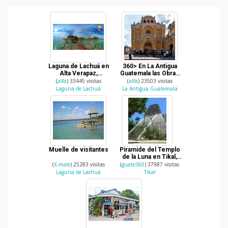
Laguna de Lachuá en
360> En La Antigua
Alta Verapaz,
Guatemala las Obras
Guatemala
Sociales del Hermano
(
alfa
) 33445 visitas
(
alfa
) 23503 visitas
Pedro
Laguna de Lachuá
La Antigua Guatemala
Muelle de visitantes
Piramide del Templo
de la Luna en Tikal,
Peten.
(
X-male
) 25283 visitas
(
guate360
) 37987 visitas
Laguna de Lachuá
Tikal