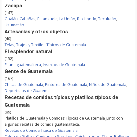
Zacapa
(147)
Gualán
,
Cabañas
,
Estanzuela
,
La Unión
,
Rio Hondo
,
Teculután
,
Usumatlán
...
Artesanías y otros objetos
(40)
Telas, Trajes y Textiles Típicos de Guatemala
El esplendor natural
(152)
Fauna guatemalteca
,
Insectos de Guatemala
Gente de Guatemala
(167)
Chicas de Guatemala
,
Pintores de Guatemala
,
Niños de Guatemala
,
Deportistas de Guatemala
Recetas de comidas típicas y platillos típicos de
Guatemala
(89)
Platillos de Guatemala y Comidas Típicas de Guatemala junto con
algunas recetas de comida guatemalteca.
Recetas de Comida Típica de Guatemala
Caldo de Gallina
,
Ceviches o Seviches
,
Chicharrones
,
Chiles Rellenos
,