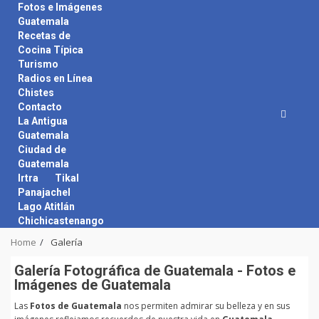
Skip
Fotos e Imágenes
to
Guatemala
content
Recetas de
Cocina Típica
Turismo
Radios en Línea
Chistes
Contacto
La Antigua
Guatemala
Ciudad de
Guatemala
Irtra
Tikal
Panajachel
Lago Atitlán
Chichicastenango
Home
Galería
Galerí­a Fotográfica de Guatemala - Fotos e
Imágenes de Guatemala
Las
Fotos de Guatemala
nos permiten admirar su belleza y en sus