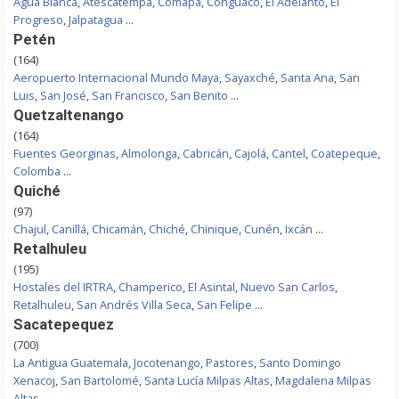
Agua Blanca
,
Atescatempa
,
Comapa
,
Conguaco
,
El Adelanto
,
El
Progreso
,
Jalpatagua
...
Petén
(164)
Aeropuerto Internacional Mundo Maya
,
Sayaxché
,
Santa Ana
,
San
Luis
,
San José
,
San Francisco
,
San Benito
...
Quetzaltenango
(164)
Fuentes Georginas
,
Almolonga
,
Cabricán
,
Cajolá
,
Cantel
,
Coatepeque
,
Colomba
...
Quiché
(97)
Chajul
,
Canillá
,
Chicamán
,
Chiché
,
Chinique
,
Cunén
,
Ixcán
...
Retalhuleu
(195)
Hostales del IRTRA
,
Champerico
,
El Asintal
,
Nuevo San Carlos
,
Retalhuleu
,
San Andrés Villa Seca
,
San Felipe
...
Sacatepequez
(700)
La Antigua Guatemala
,
Jocotenango
,
Pastores
,
Santo Domingo
Xenacoj
,
San Bartolomé
,
Santa Lucía Milpas Altas
,
Magdalena Milpas
Altas
...