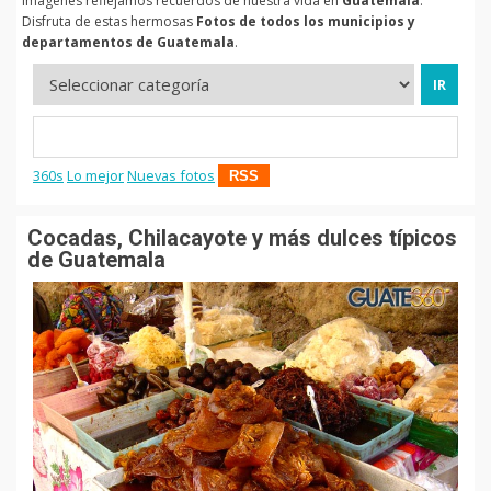
imágenes reflejamos recuerdos de nuestra vida en
Guatemala
.
Disfruta de estas hermosas
Fotos de todos los municipios y
departamentos de Guatemala
.
360s
Lo mejor
Nuevas fotos
RSS
Cocadas, Chilacayote y más dulces típicos
de Guatemala