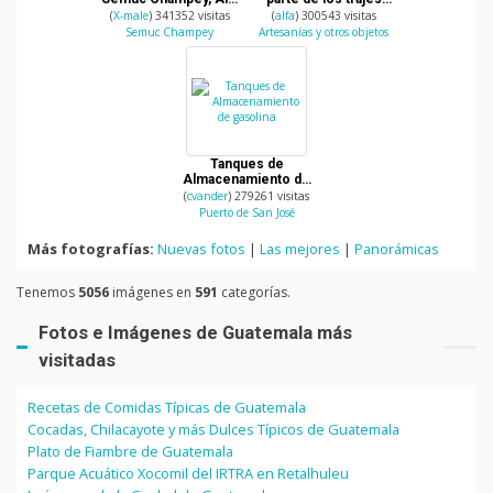
Verapaz
tipicos de Guatemala
(
X-male
) 341352 visitas
(
alfa
) 300543 visitas
Semuc Champey
Artesanías y otros objetos
Tanques de
Almacenamiento de
gasolina
(
cvander
) 279261 visitas
Puerto de San José
Más fotografías:
Nuevas fotos
|
Las mejores
|
Panorámicas
Tenemos
5056
imágenes en
591
categorías.
Fotos e Imágenes de Guatemala más
visitadas
Recetas de Comidas Típicas de Guatemala
Cocadas, Chilacayote y más Dulces Típicos de Guatemala
Plato de Fiambre de Guatemala
Parque Acuático Xocomil del IRTRA en Retalhuleu