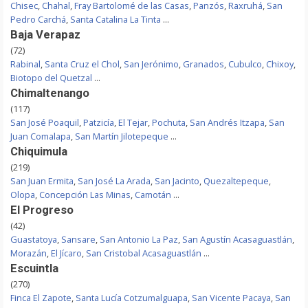
Chisec
,
Chahal
,
Fray Bartolomé de las Casas
,
Panzós
,
Raxruhá
,
San
Pedro Carchá
,
Santa Catalina La Tinta
...
Baja Verapaz
(72)
Rabinal
,
Santa Cruz el Chol
,
San Jerónimo
,
Granados
,
Cubulco
,
Chixoy
,
Biotopo del Quetzal
...
Chimaltenango
(117)
San José Poaquil
,
Patzicía
,
El Tejar
,
Pochuta
,
San Andrés Itzapa
,
San
Juan Comalapa
,
San Martín Jilotepeque
...
Chiquimula
(219)
San Juan Ermita
,
San José La Arada
,
San Jacinto
,
Quezaltepeque
,
Olopa
,
Concepción Las Minas
,
Camotán
...
El Progreso
(42)
Guastatoya
,
Sansare
,
San Antonio La Paz
,
San Agustín Acasaguastlán
,
Morazán
,
El Jícaro
,
San Cristobal Acasaguastlán
...
Escuintla
(270)
Finca El Zapote
,
Santa Lucía Cotzumalguapa
,
San Vicente Pacaya
,
San