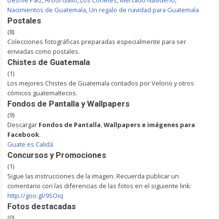
Desfile Paiz
,
Arbol Gallo
,
Los Cohetes
,
Mercado Navideño
,
Nacimientos de Guatemala
,
Un regalo de navidad para Guatemala
Postales
(8)
Colecciones fotográficas preparadas especialmente para ser
enviadas como postales.
Chistes de Guatemala
(1)
Los mejores Chistes de Guatemala contados por Velorio y otros
cómicos guatemaltecos.
Fondos de Pantalla y Wallpapers
(9)
Descargar
Fondos de Pantalla
,
Wallpapers e imágenes para
Facebook
.
Guate es Calidá
Concursos y Promociones
(1)
Sigue las instrucciones de la imagen. Recuerda publicar un
comentario con las diferencias de las fotos en el siguiente link:
http://goo.gl/9SOiq
Fotos destacadas
(0)