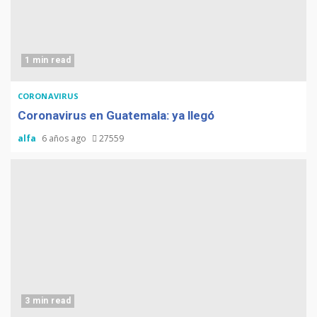
1 min read
CORONAVIRUS
Coronavirus en Guatemala: ya llegó
alfa
6 años ago
27559
3 min read