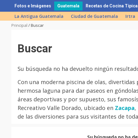
Skip
Fotos e Imágenes
Guatemala
Recetas de Cocina Típica
to
La Antigua Guatemala
Ciudad de Guatemala
Irtra
content
Principal
/
Buscar
Buscar
Su búsqueda no ha devuelto ningún resultad
Con una moderna piscina de olas, divertidas pi
hermosa laguna para dar paseos en góndolas 
áreas deportivas y por supuesto, sus famosí
Recreativo Valle Dorado, ubicado en
Zacapa
,
de las diversiones para sus visitantes de tod
Su búsqueda no ha de