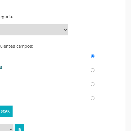
egoría:
guientes campos:
s