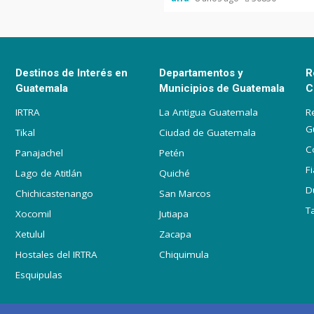
Destinos de Interés en
Departamentos y
R
Guatemala
Municipios de Guatemala
C
IRTRA
La Antigua Guatemala
R
G
Tikal
Ciudad de Guatemala
C
Panajachel
Petén
F
Lago de Atitlán
Quiché
D
Chichicastenango
San Marcos
T
Xocomil
Jutiapa
Xetulul
Zacapa
Hostales del IRTRA
Chiquimula
Esquipulas