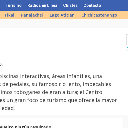
Turismo
Radios en Línea
Chistes
Contacto
Tikal
Panajachel
Lago Atitlán
Chichicastenango
o.
scinas interactivas, áreas infantiles, una
de pedales, su famoso río lento, impecables
simos toboganes de gran altura; el Centro
 es un gran foco de turismo que ofrece la mayor
a edad.
vuelto ningún resultado.