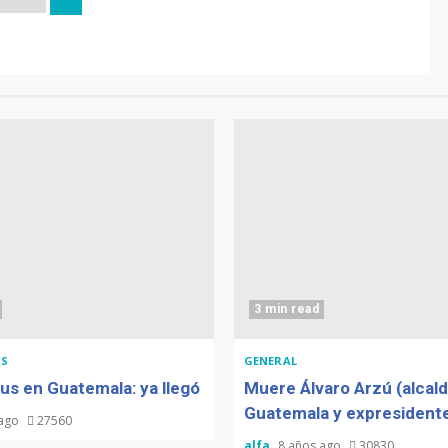
3 min read
S
GENERAL
us en Guatemala: ya llegó
Muere Álvaro Arzú (alcal
Guatemala y expresidente
 ago
27560
alfa
8 años ago
30830