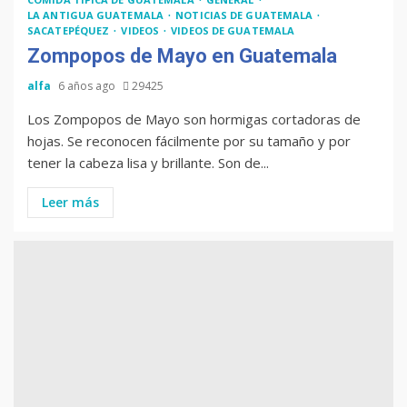
Muere Álvaro Arzú (alcalde de
LA ANTIGUA GUATEMALA
NOTICIAS DE GUATEMALA
Guatemala y expresidente del
SACATEPÉQUEZ
VIDEOS
VIDEOS DE GUATEMALA
país)
Zompopos de Mayo en Guatemala
alfa
6 años ago
29425
Los Zompopos de Mayo son hormigas cortadoras de
Computadora diseñada en
hojas. Se reconocen fácilmente por su tamaño y por
Guatemala por empresa de USA
tener la cabeza lisa y brillante. Son de...
Leer más
Duolingo la App más descargada
para educación