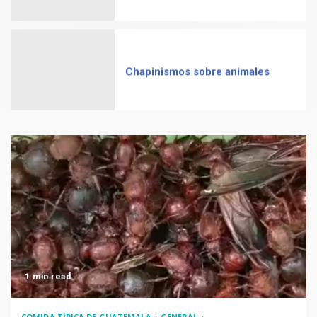
Chapinismos sobre animales
Zompopos de Mayo en
Guatemala
Coronavirus en Guatemala: ya
llegó
1 min read
COMIDA TÍPICA DE GUATEMALA
GENERAL