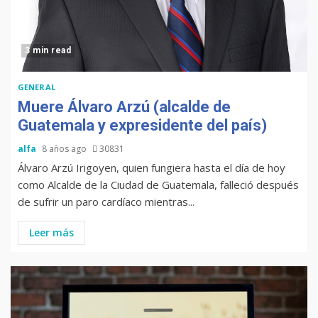
3 min read
GENERAL
Muere Álvaro Arzú (alcalde de
Guatemala y expresidente del país)
alfa
8 años ago
30831
Álvaro Arzú Irigoyen, quien fungiera hasta el día de hoy
como Alcalde de la Ciudad de Guatemala, falleció después
de sufrir un paro cardíaco mientras...
Leer más