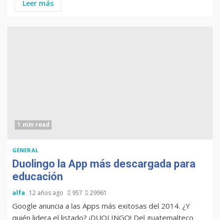
Leer más
1 min read
GENERAL
Duolingo la App más descargada para
educación
alfa
12 años ago
957
29961
Google anuncia a las Apps más exitosas del 2014. ¿Y
quién lidera el listado? ¡DUOLINGO! Del guatemalteco