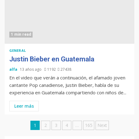
Tenor guatemalteco gana
concurso de Plácido Domingo
1 min read
GENERAL
Chapinismos sobre animales
Justin Bieber en Guatemala
alfa
13 años ago
1192
27438
En el video que verán a continuación, el afamado joven
cantante Pop canadiense, Justin Bieber, habla de su
Zompopos de Mayo en
experiencia en Guatemala compartiendo con niños de...
Guatemala
Leer más
Posts
1
2
3
4
…
165
Next
Coronavirus en Guatemala: ya
llegó