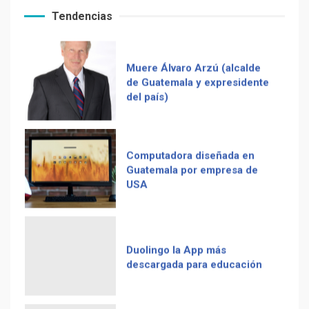
pagination
Tendencias
Muere Álvaro Arzú (alcalde
de Guatemala y expresidente
del país)
Computadora diseñada en
Guatemala por empresa de
Recetas del fiambre
USA
guatemalteco
Duolingo la App más
descargada para educación
Adiós Cédula de Vecindad