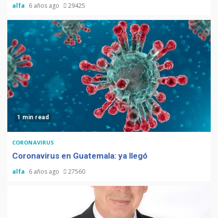
alfa
6 años ago
29425
La Multiplicación de las
Sonrisas
1 min read
CORONAVIRUS
Coronavirus en Guatemala: ya llegó
alfa
6 años ago
27560