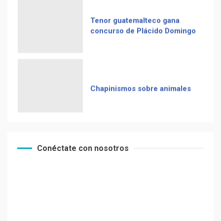
Tenor guatemalteco gana
La Multiplicación de las
concurso de Plácido Domingo
Sonrisas
Chapinismos sobre animales
Receta De Las Longanizas
Zompopos de Mayo en
Conéctate con nosotros
Guatemala
Frases guatemaltecas
Coronavirus en Guatemala: ya
El Chocolate Maya en el
llegó