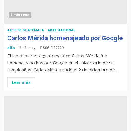
1 min read
Muere Álvaro Arzú (alcalde
ARTE DE GUATEMALA
ARTE NACIONAL
de Guatemala y expresidente
Carlos Mérida homenajeado por Google
del país)
alfa
13 años ago
506
32729
El famoso artista guatemalteco Carlos Mérida fue
homenajeado hoy por Google en el aniversario de su
Computadora diseñada en
cumpleaños. Carlos Mérida nació el 2 de diciembre de...
Guatemala por empresa de
USA
Leer más
Duolingo la App más
descargada para educación