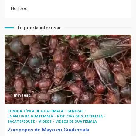
No feed
Te podría interesar
Recetas de Tamales Rojos o
Tamales Colorados
Recetas del fiambre
guatemalteco
1 min read
Adiós Cédula de Vecindad
COMIDA TÍPICA DE GUATEMALA
GENERAL
LA ANTIGUA GUATEMALA
NOTICIAS DE GUATEMALA
SACATEPÉQUEZ
VIDEOS
VIDEOS DE GUATEMALA
Zompopos de Mayo en Guatemala