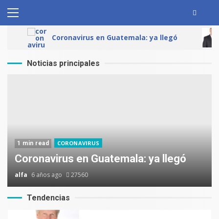
Skip
to
Primary
content
Menu
Coronavirus en Guatemala: ya llegó
Muere
Chapinismos sobre animales
Noticias principales
Zompopos de Mayo en
Guatemala
CORONAVIRUS
1 min read
Coronavirus en Guatemala: ya llegó
Coronavirus en Guatemala: ya
alfa
6 años ago
27560
llegó
Tendencias