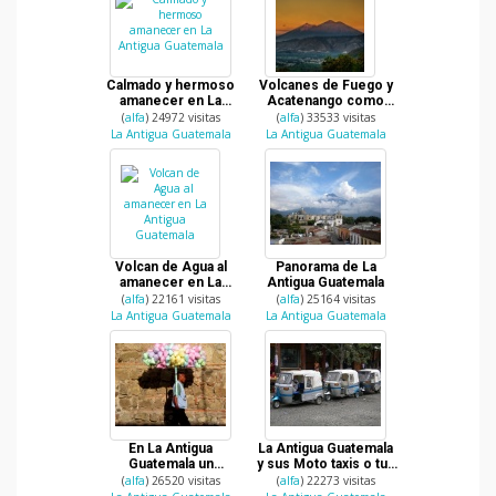
Calmado y hermoso
Volcanes de Fuego y
amanecer en La
Acatenango como
Antigua Guatemala
testigos del amanecer
(
alfa
) 24972 visitas
(
alfa
) 33533 visitas
en La Antigua
La Antigua Guatemala
La Antigua Guatemala
Guatemala
Volcan de Agua al
Panorama de La
amanecer en La
Antigua Guatemala
Antigua Guatemala
(
alfa
) 22161 visitas
(
alfa
) 25164 visitas
La Antigua Guatemala
La Antigua Guatemala
En La Antigua
La Antigua Guatemala
Guatemala un
y sus Moto taxis o tuk
vendedor de
tuks
(
alfa
) 26520 visitas
(
alfa
) 22273 visitas
algodones de azucar