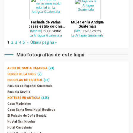
Fachada de varias
Mujer en la Antigua
casas estilo colonial
Guatemala
en La Antigua
(
tashiro
) 39138 visitas
(
alfa
) 19782 visitas
Guatemala
La Antigua Guatemala
La Antigua Guatemala
1
2
3
4
5
»
Última página »
Más fotografías de este lugar
ARCO DE SANTA CATARINA
(24)
CERRO DE LA CRUZ
(7)
ESCUELAS DE ESPAÑOL
(13)
Escuela de Español Guatemala
Escuela Sevilla
HOTELES EN ANTIGUA
(325)
Casa Madeleine
Casa Santa Rosa Hotel Boutique
El Palacio de Doña Beatriz
Hostal San Nicolás
Hotel Candelaria