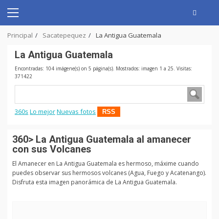
Skip
to
Primary
content
Menu
Principal
Sacatepequez
La Antigua Guatemala
La Antigua Guatemala
Encontradas: 104 imágene(s) on 5 página(s). Mostrados: imagen 1 a 25. Visitas:
371422
360s
Lo mejor
Nuevas fotos
RSS
360> La Antigua Guatemala al amanecer
con sus Volcanes
El Amanecer en La Antigua Guatemala es hermoso, máxime cuando
puedes observar sus hermosos volcanes (Agua, Fuego y Acatenango).
Disfruta esta imagen panorámica de La Antigua Guatemala.