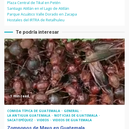
Plaza Central de Tikal en Petén
Santiago Atitlán en el Lago de Atitlán
Parque Acuático Valle Dorado en Zacapa
Hostales del IRTRA de Retalhuleu
Te podría interesar
1 min read
COMIDA TÍPICA DE GUATEMALA
GENERAL
LA ANTIGUA GUATEMALA
NOTICIAS DE GUATEMALA
SACATEPÉQUEZ
VIDEOS
VIDEOS DE GUATEMALA
Zompopos de Mayo en Guatemala