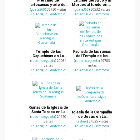
Mercado de
La Calle del Arco y la
artesanias y arte de
Merced al fondo en La
Guatemala
Antigua Guatemala
(
guate360
) 33730 visitas
(
guate360
) 30532 visitas
La Antigua Guatemala
La Antigua Guatemala
Templo de las
Fachada de las ruinas
Capuchinas en La
del Templo de las
Antigua Guatemala
Capuchinas en La
(
ruben osegueda
) 20064
(
ruben osegueda
) 19783
Antigua Guatemala
visitas
visitas
La Antigua Guatemala
La Antigua Guatemala
Ruinas de la Iglesia de
Santa Teresa en La
Iglesia de la Compañía
Antigua Guatemala
(
ruben osegueda
) 21120
de Jesús en La
antigua Guatemala
visitas
(
tashiro
) 24525 visitas
La Antigua Guatemala
La Antigua Guatemala