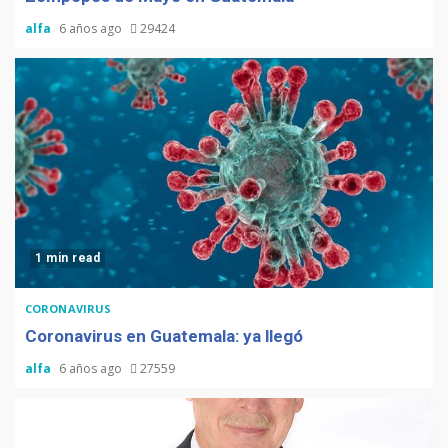
alfa
6 años ago
29424
1 min read
CORONAVIRUS
Coronavirus en Guatemala: ya llegó
alfa
6 años ago
27559