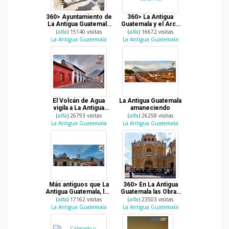
360> Ayuntamiento de
360> La Antigua
La Antigua Guatemala
Guatemala y el Arco
viendo hacia el Parque
de Santa Catarina
(
alfa
) 15140 visitas
(
alfa
) 16672 visitas
La Antigua Guatemala
La Antigua Guatemala
El Volcán de Agua
La Antigua Guatemala
vigila a La Antigua
amaneciendo
Guatemala
(
alfa
) 26793 visitas
(
alfa
) 26258 visitas
La Antigua Guatemala
La Antigua Guatemala
Más antiguos que La
360> En La Antigua
Antigua Guatemala, los
Guatemala las Obras
volcanes
Sociales del Hermano
(
alfa
) 17162 visitas
(
alfa
) 23503 visitas
Pedro
La Antigua Guatemala
La Antigua Guatemala