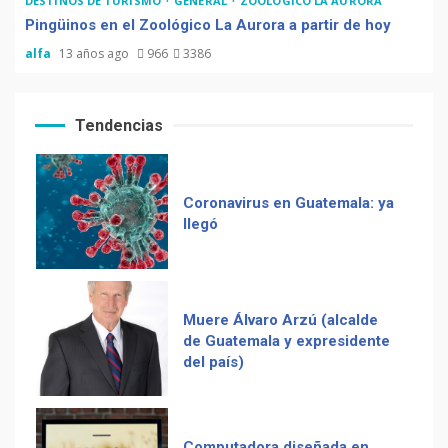
DESTINOS DE TURISMO
GENERAL
ZOOLÓGICO LA AURORA
Pingüinos en el Zoológico La Aurora a partir de hoy
alfa
13 años ago
966
3386
Coronavirus en Guatemala: ya
llegó
Tendencias
Muere Álvaro Arzú (alcalde
de Guatemala y expresidente
del país)
Computadora diseñada en
Guatemala por empresa de
Recetas del fiambre
USA
guatemalteco