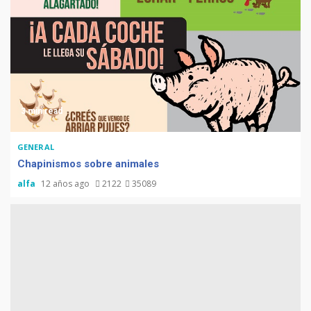
3 min read
Muere Álvaro Arzú (alcalde
GENERAL
de Guatemala y expresidente
Chapinismos sobre animales
del país)
alfa
12 años ago
2122
35089
Computadora diseñada en
Guatemala por empresa de
USA