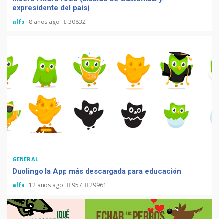
expresidente del país)
alfa
8 años ago
30832
1 min read
GENERAL
Duolingo la App más descargada para educación
alfa
12 años ago
957
29961