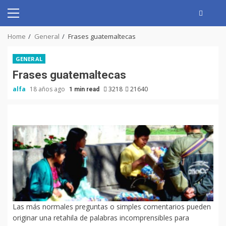
Skip
to
Primary
content
Menu
Home
General
Frases guatemaltecas
GENERAL
Frases guatemaltecas
alfa
18 años ago
3218
21640
1 min read
Las más normales preguntas o simples comentarios pueden
originar una retahila de palabras incomprensibles para