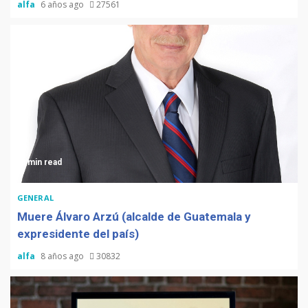
alfa
6 años ago
27561
3 min read
GENERAL
Muere Álvaro Arzú (alcalde de Guatemala y
expresidente del país)
alfa
8 años ago
30832