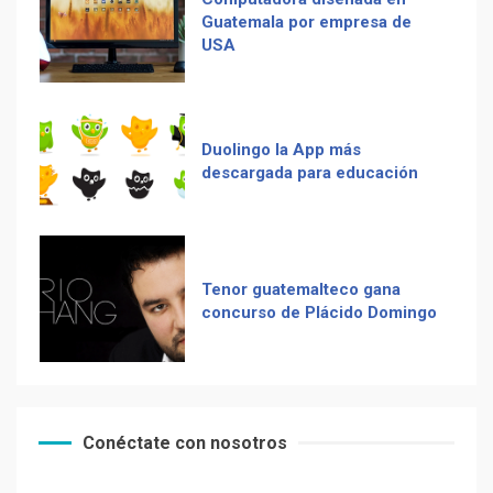
Duolingo la App más
descargada para educación
Adiós Cédula de Vecindad
Tenor guatemalteco gana
La Multiplicación de las
concurso de Plácido Domingo
Sonrisas
Chapinismos sobre animales
Receta De Las Longanizas
Zompopos de Mayo en
Conéctate con nosotros
Guatemala
Frases guatemaltecas