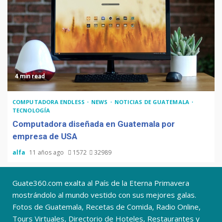
4 min read
COMPUTADORA ENDLESS
NEWS
NOTICIAS DE GUATEMALA
TECNOLOGÍA
Computadora diseñada en Guatemala por
empresa de USA
alfa
11 años ago
1572
32989
Guate360.com exalta al País de la Eterna Primavera
mostrándolo al mundo vestido con sus mejores galas.
Fotos de Guatemala, Recetas de Comida, Radio Online,
Tours Virtuales, Directorio de Hoteles, Restaurantes y