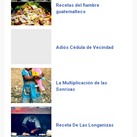
Duolingo la App más
descargada para educación
Adiós Cédula de Vecindad
La Multiplicación de las
Sonrisas
Receta De Las Longanizas
Frases guatemaltecas