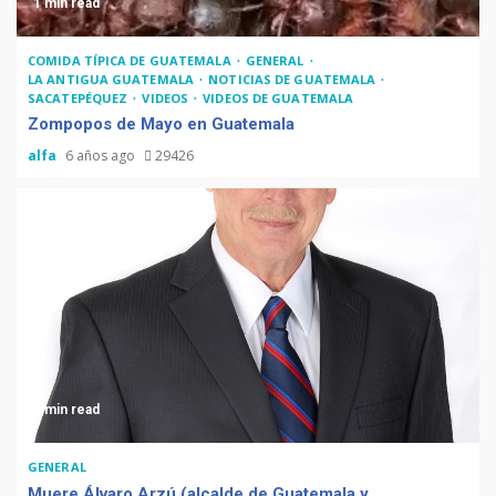
1 min read
COMIDA TÍPICA DE GUATEMALA
GENERAL
LA ANTIGUA GUATEMALA
NOTICIAS DE GUATEMALA
SACATEPÉQUEZ
VIDEOS
VIDEOS DE GUATEMALA
Zompopos de Mayo en Guatemala
alfa
6 años ago
29426
3 min read
GENERAL
Muere Álvaro Arzú (alcalde de Guatemala y