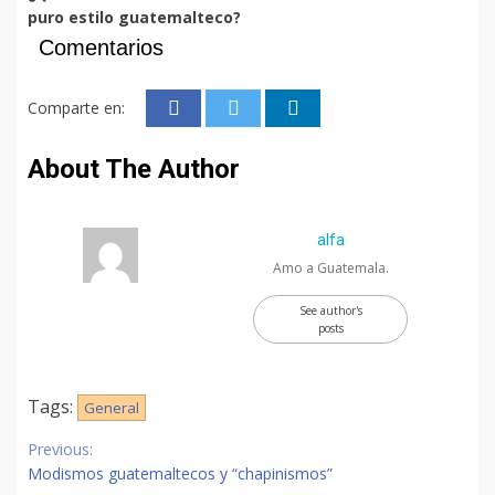
puro estilo guatemalteco?
Comentarios
Comparte en:
About The Author
alfa
Amo a Guatemala.
See author's
posts
Tags:
General
Continue
Previous:
Reading
Modismos guatemaltecos y “chapinismos”