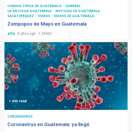
Adiós Cédula de Vecindad
COMIDA TÍPICA DE GUATEMALA
GENERAL
LA ANTIGUA GUATEMALA
NOTICIAS DE GUATEMALA
SACATEPÉQUEZ
VIDEOS
VIDEOS DE GUATEMALA
Zompopos de Mayo en Guatemala
alfa
6 años ago
29426
La Multiplicación de las
Sonrisas
1 min read
CORONAVIRUS
Coronavirus en Guatemala: ya llegó