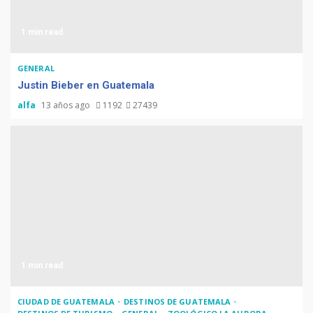
Duolingo la App más
descargada para educación
1 min read
GENERAL
Justin Bieber en Guatemala
Tenor guatemalteco gana
alfa
13 años ago
1192
27439
concurso de Plácido Domingo
Chapinismos sobre animales
1 min read
Zompopos de Mayo en
Guatemala
CIUDAD DE GUATEMALA
DESTINOS DE GUATEMALA