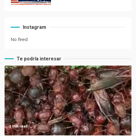
El Chocolate Maya en el
Instagram
paladar del mundo
No feed
Te podría interesar
Recetas de Tamales Rojos o
Tamales Colorados
Recetas del fiambre
guatemalteco
1 min read