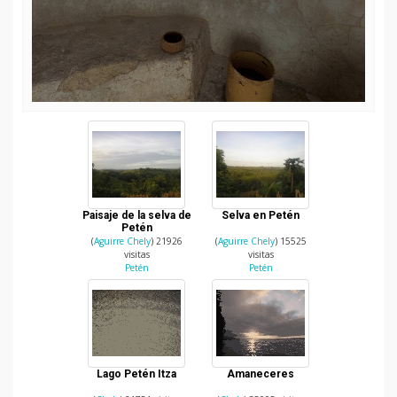
Paisaje de la selva de
Selva en Petén
Petén
(
Aguirre Chely
) 21926
(
Aguirre Chely
) 15525
visitas
visitas
Petén
Petén
Lago Petén Itza
Amaneceres