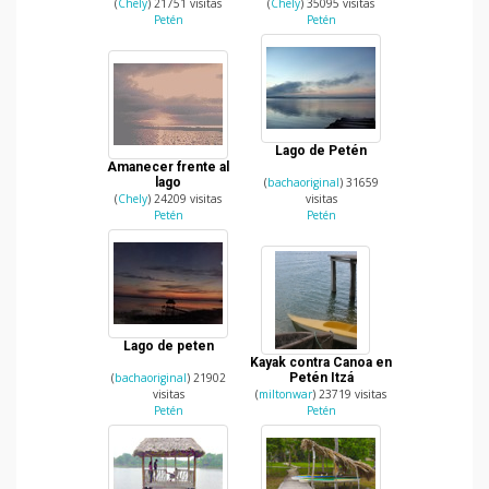
(
Chely
) 21751 visitas
(
Chely
) 35095 visitas
Petén
Petén
Lago de Petén
Amanecer frente al
lago
(
bachaoriginal
) 31659
(
Chely
) 24209 visitas
visitas
Petén
Petén
Lago de peten
Kayak contra Canoa en
(
bachaoriginal
) 21902
Petén Itzá
visitas
(
miltonwar
) 23719 visitas
Petén
Petén