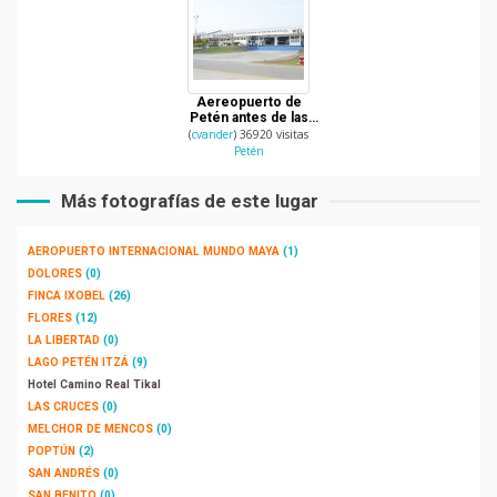
Aereopuerto de
Petén antes de las
remodelaciones
(
cvander
) 36920 visitas
Petén
Más fotografías de este lugar
AEROPUERTO INTERNACIONAL MUNDO MAYA
(1)
DOLORES
(0)
FINCA IXOBEL
(26)
FLORES
(12)
LA LIBERTAD
(0)
LAGO PETÉN ITZÁ
(9)
Hotel Camino Real Tikal
LAS CRUCES
(0)
MELCHOR DE MENCOS
(0)
POPTÚN
(2)
SAN ANDRÉS
(0)
SAN BENITO
(0)