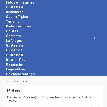
Skip
Fotos e Imágenes
to
Guatemala
content
Recetas de
Cocina Típica
Turismo
Radios en Línea
Chistes
Contacto
La Antigua
Guatemala
Ciudad de
Guatemala
Irtra
Tikal
Panajachel
Lago Atitlán
Chichicastenango
Principal
Petén
Petén
Encontradas: 16 imágene(s) on 1 página(s). Mostrados: imagen 1 a 16. Visitas:
195859