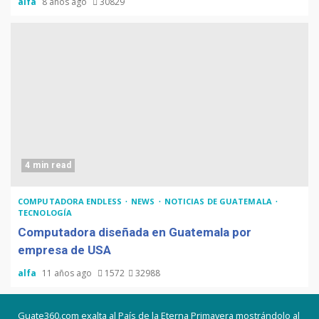
alfa
8 años ago
30829
4 min read
COMPUTADORA ENDLESS
NEWS
NOTICIAS DE GUATEMALA
TECNOLOGÍA
Computadora diseñada en Guatemala por
empresa de USA
alfa
11 años ago
1572
32988
Guate360.com exalta al País de la Eterna Primavera mostrándolo al