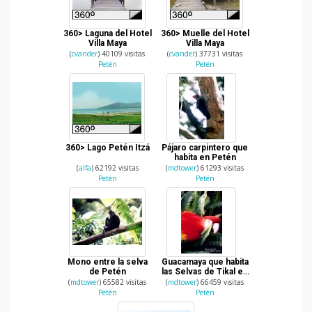
360> Laguna del Hotel
360> Muelle del Hotel
Villa Maya
Villa Maya
(
cvander
) 40109 visitas
(
cvander
) 37731 visitas
Petén
Petén
360> Lago Petén Itzá
Pájaro carpintero que
habita en Petén
(
alfa
) 62192 visitas
(
mdtower
) 61293 visitas
Petén
Petén
Mono entre la selva
Guacamaya que habita
de Petén
las Selvas de Tikal en
Petén
(
mdtower
) 65582 visitas
(
mdtower
) 66459 visitas
Petén
Petén