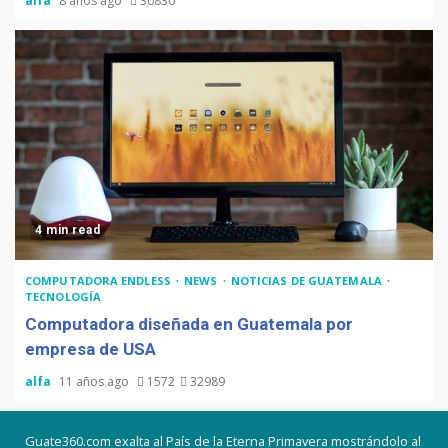
alfa
8 años ago
30830
4 min read
COMPUTADORA ENDLESS
NEWS
NOTICIAS DE GUATEMALA
TECNOLOGÍA
Computadora diseñada en Guatemala por
empresa de USA
alfa
11 años ago
1572
32989
Guate360.com exalta al País de la Eterna Primavera mostrándolo al