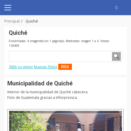
Skip
to
Primary
content
Menu
Principal
Quiché
Quiché
Encontradas: 4 imágene(s) on 1 página(s). Mostrados: imagen 1 a 4. Visitas:
118499
360s
Lo mejor
Nuevas fotos
RSS
Municipalidad de Quiché
Interior de la municipalidad de Quiché cabecera.
Foto de Guatemala gracias a Inforpressca.