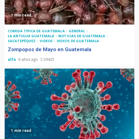
1 min read
COMIDA TÍPICA DE GUATEMALA
GENERAL
LA ANTIGUA GUATEMALA
NOTICIAS DE GUATEMALA
SACATEPÉQUEZ
VIDEOS
VIDEOS DE GUATEMALA
Zompopos de Mayo en Guatemala
alfa
6 años ago
29425
1 min read