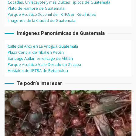
Cocadas, Chilacayote y más Dulces Típicos de Guatemala
Plato de Fiambre de Guatemala
Parque Acuático Xocomil del IRTRA en Retalhuleu
Imágenes de la Ciudad de Guatemala
Imágenes Panorámicas de Guatemala
Calle del Arco en La Antigua Guatemala
Plaza Central de Tikal en Petén
Santiago Atitlán en el Lago de Atitlán
Parque Acuático Valle Dorado en Zacapa
Hostales del IRTRA de Retalhuleu
Te podría interesar