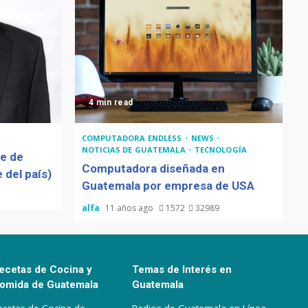
4 min read
COMPUTADORA ENDLESS
NEWS
NOTICIAS DE GUATEMALA
TECNOLOGÍA
de de
Computadora diseñada en
 del país)
Guatemala por empresa de USA
alfa
11 años ago
1572
32989
ecetas de Cocina y
Temas de Interés en
omida de Guatemala
Guatemala