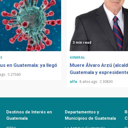
3 min read
S
GENERAL
us en Guatemala: ya llegó
Muere Álvaro Arzú (alcal
Guatemala y expresidente
 ago
27560
alfa
8 años ago
30830
Destinos de Interés en
Departamentos y
R
Guatemala
Municipios de Guatemala
C