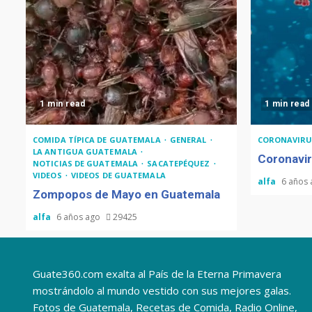
1 min read
1 min read
COMIDA TÍPICA DE GUATEMALA
GENERAL
CORONAVIRU
LA ANTIGUA GUATEMALA
Coronavir
NOTICIAS DE GUATEMALA
SACATEPÉQUEZ
VIDEOS
VIDEOS DE GUATEMALA
alfa
6 años
Zompopos de Mayo en Guatemala
alfa
6 años ago
29425
Guate360.com exalta al País de la Eterna Primavera
mostrándolo al mundo vestido con sus mejores galas.
Fotos de Guatemala, Recetas de Comida, Radio Online,