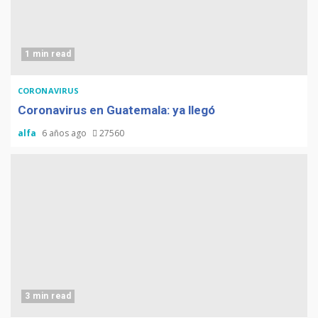
1 min read
CORONAVIRUS
Coronavirus en Guatemala: ya llegó
alfa
6 años ago
27560
3 min read