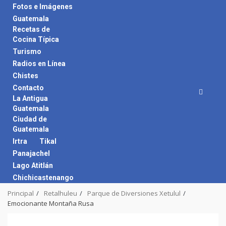
Skip
Fotos e Imágenes
to
Guatemala
content
Recetas de
Cocina Típica
Turismo
Radios en Línea
Chistes
Contacto
La Antigua
Guatemala
Ciudad de
Guatemala
Irtra
Tikal
Panajachel
Lago Atitlán
Chichicastenango
Principal
Retalhuleu
Parque de Diversiones Xetulul
Emocionante Montaña Rusa