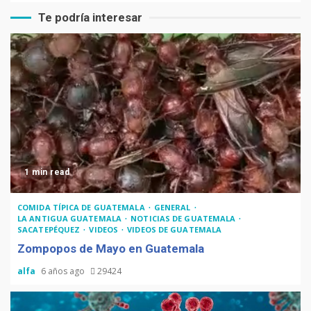
Te podría interesar
1 min read
COMIDA TÍPICA DE GUATEMALA
GENERAL
LA ANTIGUA GUATEMALA
NOTICIAS DE GUATEMALA
SACATEPÉQUEZ
VIDEOS
VIDEOS DE GUATEMALA
Zompopos de Mayo en Guatemala
alfa
6 años ago
29424