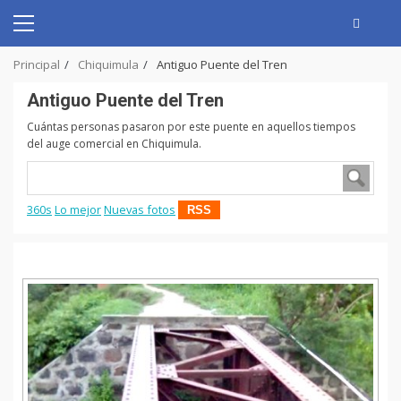
Skip
to
Primary
content
Menu
Principal
Chiquimula
Antiguo Puente del Tren
Antiguo Puente del Tren
Cuántas personas pasaron por este puente en aquellos tiempos
del auge comercial en Chiquimula.
360s
Lo mejor
Nuevas fotos
RSS