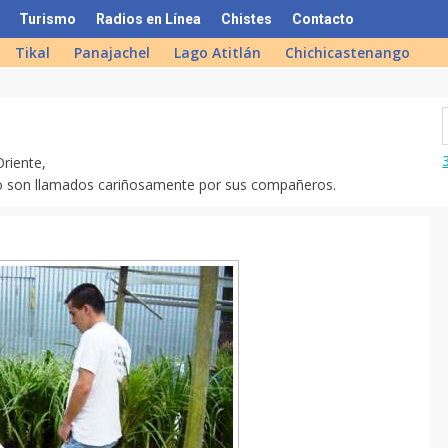
Turismo
Radios en Línea
Chistes
Contacto
Tikal
Panajachel
Lago Atitlán
Chichicastenango
riente,
omo son llamados cariñosamente por sus compañeros.