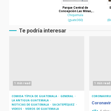
Parque Central de
E
Concepción Las Minas,
Chiquimula
Chiquimula
(guate360)
(B
Te podría interesar
1 min read
1 min read
COMIDA TÍPICA DE GUATEMALA
GENERAL
CORONAVIRU
LA ANTIGUA GUATEMALA
Coronavir
NOTICIAS DE GUATEMALA
SACATEPÉQUEZ
VIDEOS
VIDEOS DE GUATEMALA
alfa
6 años