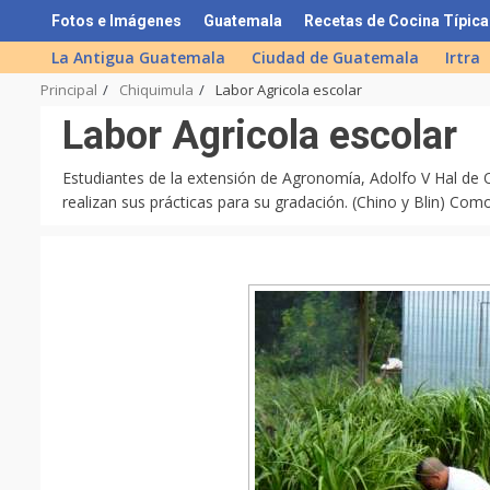
Skip
Fotos e Imágenes
Guatemala
Recetas de Cocina Típica
to
La Antigua Guatemala
Ciudad de Guatemala
Irtra
content
Principal
Chiquimula
Labor Agricola escolar
Labor Agricola escolar
Estudiantes de la extensión de Agronomía, Adolfo V Hal de O
realizan sus prácticas para su gradación. (Chino y Blin) C