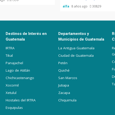
alfa
8 años ago
30829
Destinos de Interés en
Departamentos y
R
Guatemala
Municipios de Guatemala
C
IRTRA
La Antigua Guatemala
R
G
Tikal
Ciudad de Guatemala
C
Panajachel
Petén
F
Lago de Atitlán
Quiché
D
Chichicastenango
San Marcos
T
Xocomil
Jutiapa
Xetulul
Zacapa
Hostales del IRTRA
Chiquimula
Esquipulas