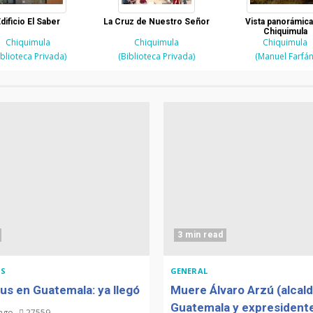
dificio El Saber
La Cruz de Nuestro Señor
Vista panorámica
Chiquimula
Chiquimula
Chiquimula
Chiquimula
iblioteca Privada)
(Biblioteca Privada)
(Manuel Farfán
3 min read
S
GENERAL
us en Guatemala: ya llegó
Muere Álvaro Arzú (alcal
Guatemala y expresidente
 ago
27559