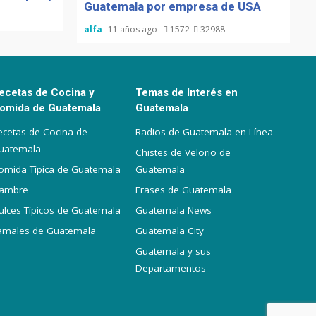
Guatemala por empresa de USA
alfa
11 años ago
1572
32988
ecetas de Cocina y
Temas de Interés en
omida de Guatemala
Guatemala
ecetas de Cocina de
Radios de Guatemala en Línea
uatemala
Chistes de Velorio de
omida Típica de Guatemala
Guatemala
iambre
Frases de Guatemala
ulces Típicos de Guatemala
Guatemala News
amales de Guatemala
Guatemala City
Guatemala y sus
Departamentos