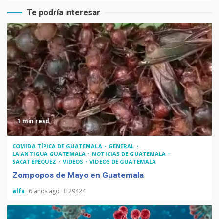
Te podría interesar
1 min read
COMIDA TÍPICA DE GUATEMALA
GENERAL
LA ANTIGUA GUATEMALA
NOTICIAS DE GUATEMALA
SACATEPÉQUEZ
VIDEOS
VIDEOS DE GUATEMALA
Zompopos de Mayo en Guatemala
alfa
6 años ago
29424