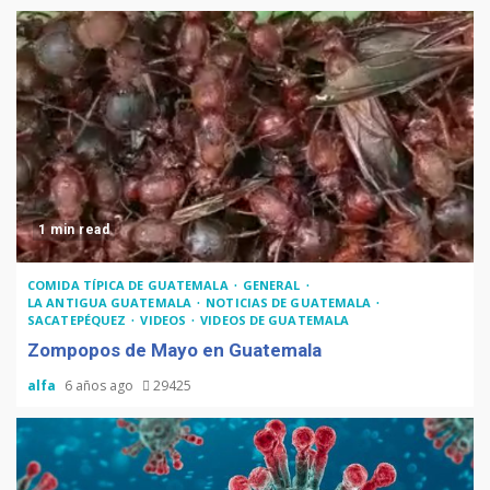
1 min read
COMIDA TÍPICA DE GUATEMALA
GENERAL
LA ANTIGUA GUATEMALA
NOTICIAS DE GUATEMALA
SACATEPÉQUEZ
VIDEOS
VIDEOS DE GUATEMALA
Zompopos de Mayo en Guatemala
alfa
6 años ago
29425