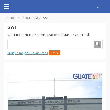
Skip
to
Primary
content
Menu
Principal
Chiquimula
SAT
SAT
Superintendencia de administración tributari de Chiquimula..
360s
Lo mejor
Nuevas fotos
RSS