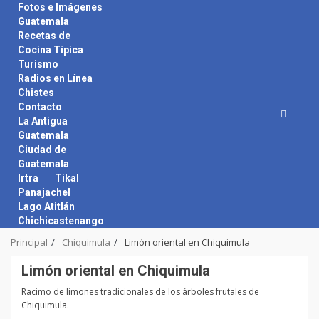
Skip
Fotos e Imágenes
to
Guatemala
content
Recetas de
Cocina Típica
Turismo
Radios en Línea
Chistes
Contacto
La Antigua
Guatemala
Ciudad de
Guatemala
Irtra
Tikal
Panajachel
Lago Atitlán
Chichicastenango
Principal
Chiquimula
Limón oriental en Chiquimula
Limón oriental en Chiquimula
Racimo de limones tradicionales de los árboles frutales de
Chiquimula.