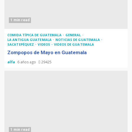
1 min read
COMIDA TÍPICA DE GUATEMALA
GENERAL
LA ANTIGUA GUATEMALA
NOTICIAS DE GUATEMALA
SACATEPÉQUEZ
VIDEOS
VIDEOS DE GUATEMALA
Zompopos de Mayo en Guatemala
alfa
6 años ago
29425
1 min read