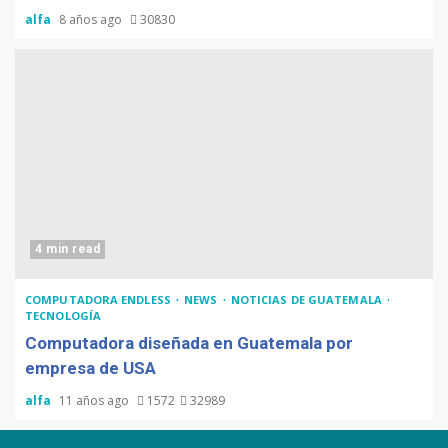
alfa
8 años ago
30830
4 min read
COMPUTADORA ENDLESS
NEWS
NOTICIAS DE GUATEMALA
TECNOLOGÍA
Computadora diseñada en Guatemala por
empresa de USA
alfa
11 años ago
1572
32989