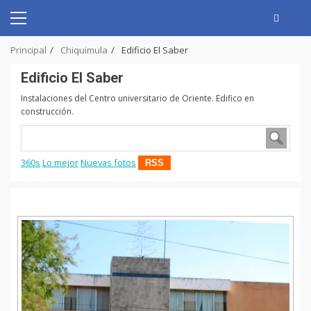
Skip
to
Primary
content
Menu
Principal
Chiquimula
Edificio El Saber
Edificio El Saber
Instalaciones del Centro universitario de Oriente. Edifico en
construcción.
360s
Lo mejor
Nuevas fotos
RSS