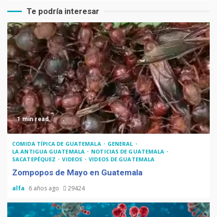
Te podría interesar
1 min read
COMIDA TÍPICA DE GUATEMALA
GENERAL
LA ANTIGUA GUATEMALA
NOTICIAS DE GUATEMALA
SACATEPÉQUEZ
VIDEOS
VIDEOS DE GUATEMALA
Zompopos de Mayo en Guatemala
alfa
6 años ago
29424