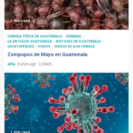
1 min read
COMIDA TÍPICA DE GUATEMALA
GENERAL
LA ANTIGUA GUATEMALA
NOTICIAS DE GUATEMALA
SACATEPÉQUEZ
VIDEOS
VIDEOS DE GUATEMALA
Zompopos de Mayo en Guatemala
alfa
6 años ago
29425
1 min read