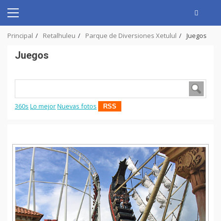
Skip
to
Primary
content
Menu
Principal
Retalhuleu
Parque de Diversiones Xetulul
Juegos
Juegos
360s
Lo mejor
Nuevas fotos
RSS