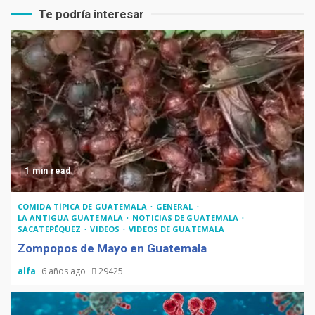
Te podría interesar
1 min read
COMIDA TÍPICA DE GUATEMALA
GENERAL
LA ANTIGUA GUATEMALA
NOTICIAS DE GUATEMALA
SACATEPÉQUEZ
VIDEOS
VIDEOS DE GUATEMALA
Zompopos de Mayo en Guatemala
alfa
6 años ago
29425