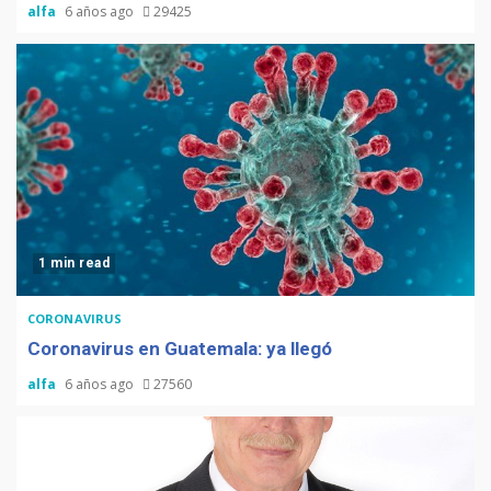
alfa
6 años ago
29425
1 min read
CORONAVIRUS
Coronavirus en Guatemala: ya llegó
alfa
6 años ago
27560