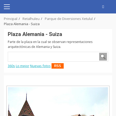
Skip
to
Primary
content
Menu
Principal
Retalhuleu
Parque de Diversiones Xetulul
Plaza Alemania - Suiza
Plaza Alemania - Suiza
Parte de la plaza en la cual se observan representaciones
arquitectónicas de Alemania y Suiza.
360s
Lo mejor
Nuevas fotos
RSS