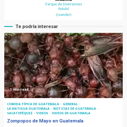
Parque de Diversiones
Xetulul
(cvander)
Te podría interesar
1 min read
COMIDA TÍPICA DE GUATEMALA
GENERAL
LA ANTIGUA GUATEMALA
NOTICIAS DE GUATEMALA
SACATEPÉQUEZ
VIDEOS
VIDEOS DE GUATEMALA
Zompopos de Mayo en Guatemala