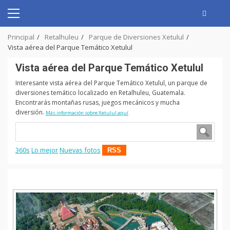
Skip
to
Primary
content
Menu
Principal
Retalhuleu
Parque de Diversiones Xetulul
Vista aérea del Parque Temático Xetulul
Vista aérea del Parque Temático Xetulul
Interesante vista aérea del Parque Temático Xetulul, un parque de
diversiones temático localizado en Retalhuleu, Guatemala.
Encontrarás montañas rusas, juegos mecánicos y mucha
diversión.
Más información sobre Xetulul aquí
360s
Lo mejor
Nuevas fotos
RSS