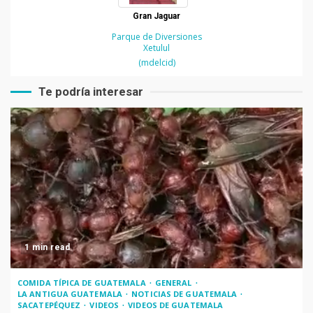
Gran Jaguar
Parque de Diversiones
Xetulul
(mdelcid)
Te podría interesar
1 min read
COMIDA TÍPICA DE GUATEMALA
GENERAL
LA ANTIGUA GUATEMALA
NOTICIAS DE GUATEMALA
SACATEPÉQUEZ
VIDEOS
VIDEOS DE GUATEMALA