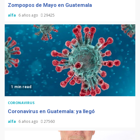
Zompopos de Mayo en Guatemala
alfa
6 años ago
29425
1 min read
CORONAVIRUS
Coronavirus en Guatemala: ya llegó
alfa
6 años ago
27560