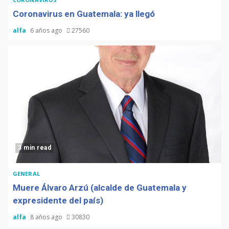
Coronavirus en Guatemala: ya llegó
alfa
6 años ago
27560
3 min read
GENERAL
Muere Álvaro Arzú (alcalde de Guatemala y
expresidente del país)
alfa
8 años ago
30830