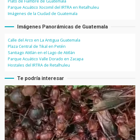
Plato de Fiambre de Guatemala
Parque Acuático Xocomil del IRTRA en Retalhuleu
Imágenes de la Ciudad de Guatemala
Imágenes Panorámicas de Guatemala
Calle del Arco en La Antigua Guatemala
Plaza Central de Tikal en Petén
Santiago Atitlán en el Lago de Atitlán
Parque Acuático Valle Dorado en Zacapa
Hostales del IRTRA de Retalhuleu
Te podría interesar