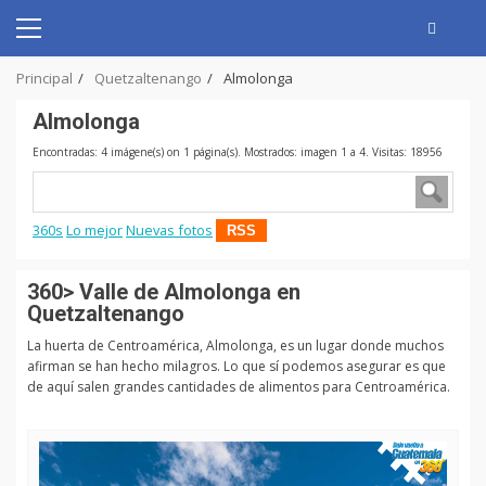
Skip
to
Primary
content
Menu
Principal
Quetzaltenango
Almolonga
Almolonga
Encontradas: 4 imágene(s) on 1 página(s). Mostrados: imagen 1 a 4. Visitas: 18956
360s
Lo mejor
Nuevas fotos
RSS
360> Valle de Almolonga en
Quetzaltenango
La huerta de Centroamérica, Almolonga, es un lugar donde muchos
afirman se han hecho milagros. Lo que sí podemos asegurar es que
de aquí salen grandes cantidades de alimentos para Centroamérica.