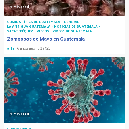
1 min read
COMIDA TÍPICA DE GUATEMALA
GENERAL
LA ANTIGUA GUATEMALA
NOTICIAS DE GUATEMALA
SACATEPÉQUEZ
VIDEOS
VIDEOS DE GUATEMALA
Zompopos de Mayo en Guatemala
alfa
6 años ago
29425
1 min read
CORONAVIRUS