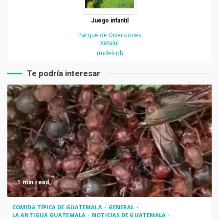
Juego infantil
Parque de Diversiones
Xetulul
(mdelcid)
Te podría interesar
1 min read
COMIDA TÍPICA DE GUATEMALA
GENERAL
LA ANTIGUA GUATEMALA
NOTICIAS DE GUATEMALA