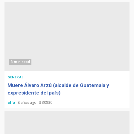
3 min read
GENERAL
Muere Álvaro Arzú (alcalde de Guatemala y
expresidente del país)
alfa
8 años ago
30830