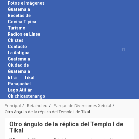
Skip
Fotos e Imágenes
to
Guatemala
content
Recetas de
Cocina Típica
Turismo
Radios en Línea
Chistes
Contacto
La Antigua
Guatemala
Ciudad de
Guatemala
Irtra
Tikal
Panajachel
Lago Atitlán
Chichicastenango
Principal
Retalhuleu
Parque de Diversiones Xetulul
Otro ángulo de la réplica del Templo I de Tikal
Otro ángulo de la réplica del Templo I de
Tikal