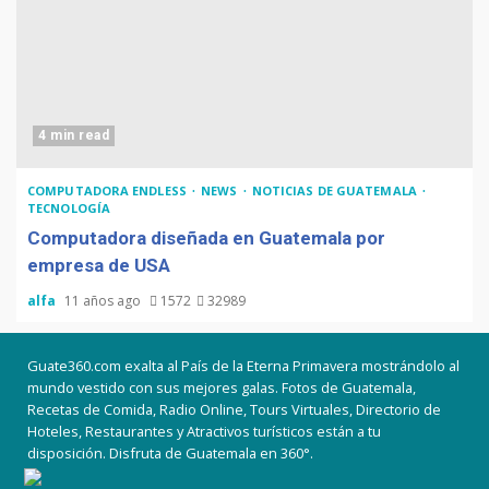
4 min read
COMPUTADORA ENDLESS
NEWS
NOTICIAS DE GUATEMALA
TECNOLOGÍA
Computadora diseñada en Guatemala por
empresa de USA
alfa
11 años ago
1572
32989
Guate360.com exalta al País de la Eterna Primavera mostrándolo al
mundo vestido con sus mejores galas. Fotos de Guatemala,
Recetas de Comida, Radio Online, Tours Virtuales, Directorio de
Hoteles, Restaurantes y Atractivos turísticos están a tu
disposición. Disfruta de Guatemala en 360°.