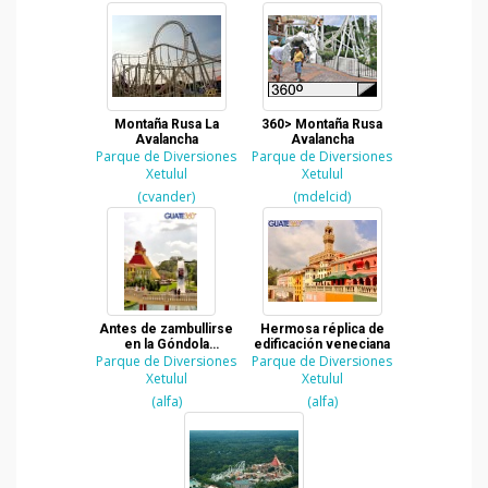
Montaña Rusa La
360> Montaña Rusa
Avalancha
Avalancha
Parque de Diversiones
Parque de Diversiones
Xetulul
Xetulul
(cvander)
(mdelcid)
Antes de zambullirse
Hermosa réplica de
en la Góndola
edificación veneciana
Parque de Diversiones
Salpicona
Parque de Diversiones
Xetulul
Xetulul
(alfa)
(alfa)