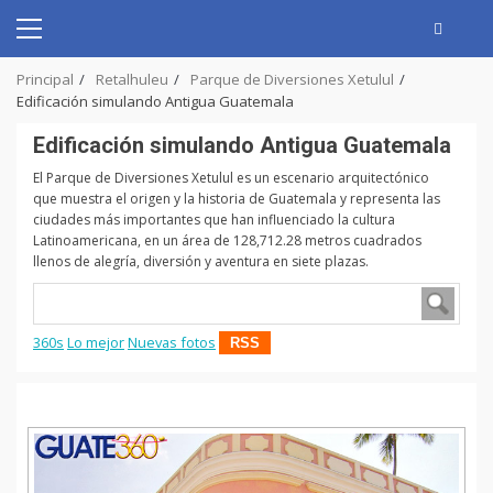
Skip
to
Primary
content
Menu
Principal
Retalhuleu
Parque de Diversiones Xetulul
Edificación simulando Antigua Guatemala
Edificación simulando Antigua Guatemala
El Parque de Diversiones Xetulul es un escenario arquitectónico
que muestra el origen y la historia de Guatemala y representa las
ciudades más importantes que han influenciado la cultura
Latinoamericana, en un área de 128,712.28 metros cuadrados
llenos de alegría, diversión y aventura en siete plazas.
360s
Lo mejor
Nuevas fotos
RSS