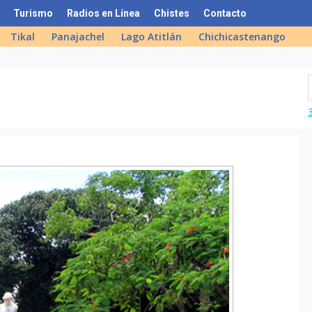
Turismo
Radios en Línea
Chistes
Contacto
Tikal
Panajachel
Lago Atitlán
Chichicastenango