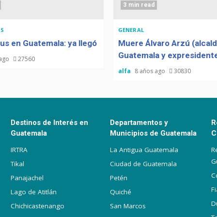
3 min read
S
GENERAL
us en Guatemala: ya llegó
Muere Álvaro Arzú (alcal
Guatemala y expresidente
 ago
27560
alfa
8 años ago
30830
Destinos de Interés en
Departamentos y
R
Guatemala
Municipios de Guatemala
C
IRTRA
La Antigua Guatemala
R
G
Tikal
Ciudad de Guatemala
C
Panajachel
Petén
F
Lago de Atitlán
Quiché
D
Chichicastenango
San Marcos