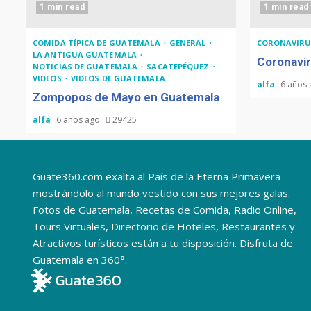
1 min read
1 min read
COMIDA TÍPICA DE GUATEMALA
GENERAL
CORONAVIRU
LA ANTIGUA GUATEMALA
Coronavir
NOTICIAS DE GUATEMALA
SACATEPÉQUEZ
VIDEOS
VIDEOS DE GUATEMALA
alfa
6 años
Zompopos de Mayo en Guatemala
alfa
6 años ago
29425
Guate360.com exalta al País de la Eterna Primavera
mostrándolo al mundo vestido con sus mejores galas.
Fotos de Guatemala, Recetas de Comida, Radio Online,
Tours Virtuales, Directorio de Hoteles, Restaurantes y
Atractivos turísticos están a tu disposición. Disfruta de
Guatemala en 360°.