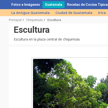
Skip
Fotos e Imágenes
Guatemala
Recetas de Cocina Típica
to
La Antigua Guatemala
Ciudad de Guatemala
Irtra
content
Principal
Chiquimula
Escultura
Escultura
Escultura en la plaza central de chiquimula.