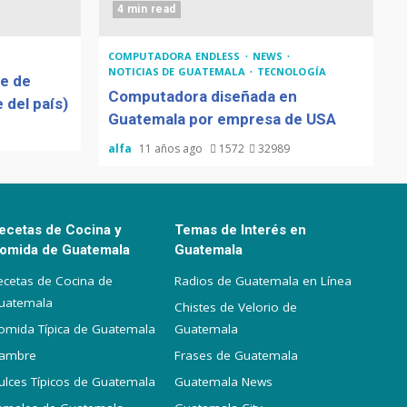
4 min read
COMPUTADORA ENDLESS
NEWS
NOTICIAS DE GUATEMALA
TECNOLOGÍA
de de
Computadora diseñada en
 del país)
Guatemala por empresa de USA
alfa
11 años ago
1572
32989
ecetas de Cocina y
Temas de Interés en
omida de Guatemala
Guatemala
ecetas de Cocina de
Radios de Guatemala en Línea
uatemala
Chistes de Velorio de
omida Típica de Guatemala
Guatemala
iambre
Frases de Guatemala
ulces Típicos de Guatemala
Guatemala News