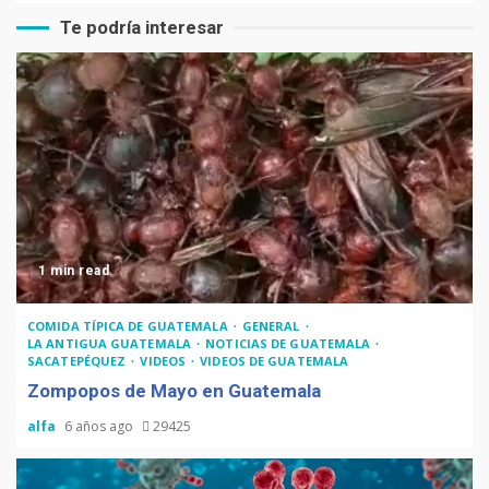
Te podría interesar
1 min read
COMIDA TÍPICA DE GUATEMALA
GENERAL
LA ANTIGUA GUATEMALA
NOTICIAS DE GUATEMALA
SACATEPÉQUEZ
VIDEOS
VIDEOS DE GUATEMALA
Zompopos de Mayo en Guatemala
alfa
6 años ago
29425