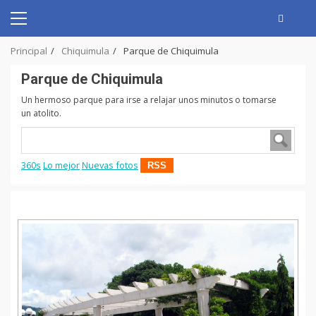
Skip
to
Primary
content
Menu
Principal
Chiquimula
Parque de Chiquimula
Parque de Chiquimula
Un hermoso parque para irse a relajar unos minutos o tomarse
un atolito.
360s
Lo mejor
Nuevas fotos
RSS