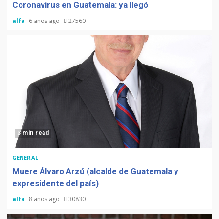
Coronavirus en Guatemala: ya llegó
alfa
6 años ago
27560
3 min read
GENERAL
Muere Álvaro Arzú (alcalde de Guatemala y
expresidente del país)
alfa
8 años ago
30830