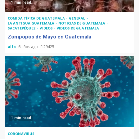
1 min read
COMIDA TÍPICA DE GUATEMALA
GENERAL
LA ANTIGUA GUATEMALA
NOTICIAS DE GUATEMALA
SACATEPÉQUEZ
VIDEOS
VIDEOS DE GUATEMALA
Zompopos de Mayo en Guatemala
alfa
6 años ago
29425
1 min read
CORONAVIRUS