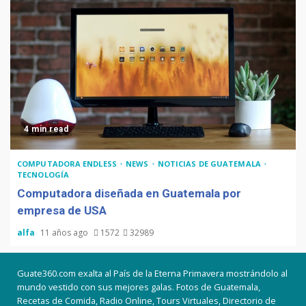
4 min read
COMPUTADORA ENDLESS
NEWS
NOTICIAS DE GUATEMALA
TECNOLOGÍA
Computadora diseñada en Guatemala por
empresa de USA
alfa
11 años ago
1572
32989
Guate360.com exalta al País de la Eterna Primavera mostrándolo al
mundo vestido con sus mejores galas. Fotos de Guatemala,
Recetas de Comida, Radio Online, Tours Virtuales, Directorio de