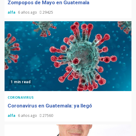
Zompopos de Mayo en Guatemala
alfa
6 años ago
29425
1 min read
CORONAVIRUS
Coronavirus en Guatemala: ya llegó
alfa
6 años ago
27560