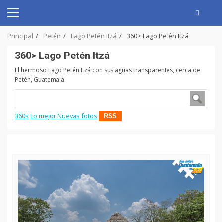
Skip
to
Primary
content
Menu
Principal
Petén
Lago Petén Itzá
360> Lago Petén Itzá
360> Lago Petén Itzá
El hermoso Lago Petén Itzá con sus aguas transparentes, cerca de
Petén, Guatemala.
360s
Lo mejor
Nuevas fotos
RSS