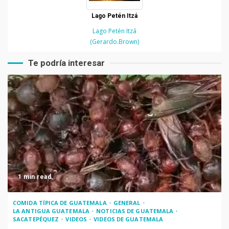
Lago Petén Itzá
Lago Petén Itzá
(Gerardo.Brown)
Te podría interesar
1 min read
COMIDA TÍPICA DE GUATEMALA
GENERAL
LA ANTIGUA GUATEMALA
NOTICIAS DE GUATEMALA
SACATEPÉQUEZ
VIDEOS
VIDEOS DE GUATEMALA