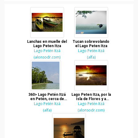
Lanchas en muelle del
Tucan sobrevolando
Lago Peten Itza
el Lago Peten Itza
Lago Petén Itzá
Lago Petén Itzá
(alonsodr.com)
(alfa)
360> Lago Petén Itzá
Lago Peten Itza, por la
en Petén, cerca de
Isla de Flores y a
Tikal en Guatemala
Lago Petén Itzá
minutitos de Tikal
Lago Petén Itzá
(alfa)
(alonsodr.com)