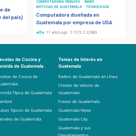
COMPUTADORA ENDLESS
NEWS
NOTICIAS DE GUATEMALA
TECNOLOGÍA
de de
Computadora diseñada en
 del país)
Guatemala por empresa de USA
alfa
11 años ago
1572
32989
ecetas de Cocina y
Temas de Interés en
omida de Guatemala
Guatemala
ecetas de Cocina de
Radios de Guatemala en Línea
uatemala
Chistes de Velorio de
omida Típica de Guatemala
Guatemala
iambre
Frases de Guatemala
ulces Típicos de Guatemala
Guatemala News
amales de Guatemala
Guatemala City
Guatemala y sus
Departamentos