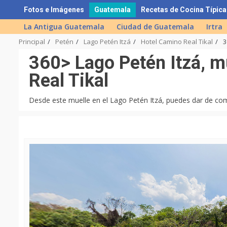
Skip
Fotos e Imágenes
Guatemala
Recetas de Cocina Típica
to
La Antigua Guatemala
Ciudad de Guatemala
Irtra
content
Principal
Petén
Lago Petén Itzá
Hotel Camino Real Tikal
3
360> Lago Petén Itzá, m
Real Tikal
Desde este muelle en el Lago Petén Itzá, puedes dar de com