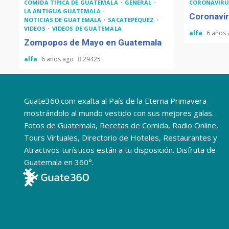
COMIDA TÍPICA DE GUATEMALA
GENERAL
CORONAVIRU
LA ANTIGUA GUATEMALA
Coronavir
NOTICIAS DE GUATEMALA
SACATEPÉQUEZ
VIDEOS
VIDEOS DE GUATEMALA
alfa
6 años
Zompopos de Mayo en Guatemala
alfa
6 años ago
29425
Guate360.com exalta al País de la Eterna Primavera
mostrándolo al mundo vestido con sus mejores galas.
Fotos de Guatemala, Recetas de Comida, Radio Online,
Tours Virtuales, Directorio de Hoteles, Restaurantes y
Atractivos turísticos están a tu disposición. Disfruta de
Guatemala en 360°.