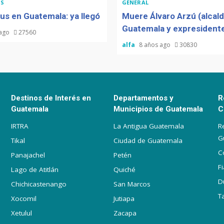
S
GENERAL
us en Guatemala: ya llegó
Muere Álvaro Arzú (alcal
Guatemala y expresidente
 ago
27560
alfa
8 años ago
30830
Destinos de Interés en
Departamentos y
R
Guatemala
Municipios de Guatemala
C
IRTRA
La Antigua Guatemala
R
G
Tikal
Ciudad de Guatemala
C
Panajachel
Petén
F
Lago de Atitlán
Quiché
D
Chichicastenango
San Marcos
T
Xocomil
Jutiapa
Xetulul
Zacapa