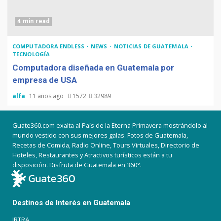
4 min read
COMPUTADORA ENDLESS
NEWS
NOTICIAS DE GUATEMALA
TECNOLOGÍA
Computadora diseñada en Guatemala por
empresa de USA
alfa
11 años ago
1572
32989
Guate360.com exalta al País de la Eterna Primavera mostrándolo al
mundo vestido con sus mejores galas. Fotos de Guatemala,
Recetas de Comida, Radio Online, Tours Virtuales, Directorio de
Hoteles, Restaurantes y Atractivos turísticos están a tu
disposición. Disfruta de Guatemala en 360°.
Destinos de Interés en Guatemala
IRTRA