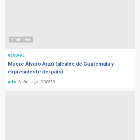
3 min read
GENERAL
Muere Álvaro Arzú (alcalde de Guatemala y
expresidente del país)
alfa
8 años ago
30830