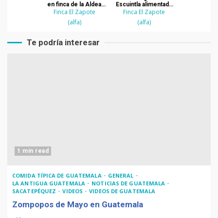
en finca de la Aldea
Escuintla alimentada
Finca El Zapote
Guadalupe en
por un manantial
Finca El Zapote
Escuintla
(alfa)
(alfa)
Te podría interesar
1 min read
COMIDA TÍPICA DE GUATEMALA
GENERAL
LA ANTIGUA GUATEMALA
NOTICIAS DE GUATEMALA
SACATEPÉQUEZ
VIDEOS
VIDEOS DE GUATEMALA
Zompopos de Mayo en Guatemala