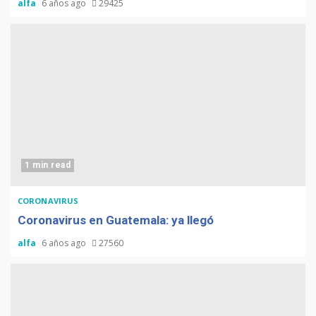
alfa
6 años ago
29425
1 min read
CORONAVIRUS
Coronavirus en Guatemala: ya llegó
alfa
6 años ago
27560