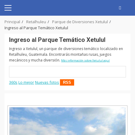
Skip
to
Primary
content
Menu
Principal
Retalhuleu
Parque de Diversiones Xetulul
Ingreso al Parque Temático Xetulul
Ingreso al Parque Temático Xetulul
Ingreso a Xetulul, un parque de diversiones temático localizado en
Retalhuleu, Guatemala. Encontrarás montañas rusas, juegos
mecánicos y mucha diversión.
Más información sobre Xetulul aquí
360s
Lo mejor
Nuevas fotos
RSS