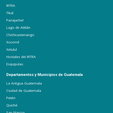
IRTRA
Tikal
Panajachel
Lago de Atitlán
Chichicastenango
Xocomil
Xetulul
Hostales del IRTRA
Esquipulas
Departamentos y Municipios de Guatemala
La Antigua Guatemala
Ciudad de Guatemala
Petén
Quiché
San Marcos