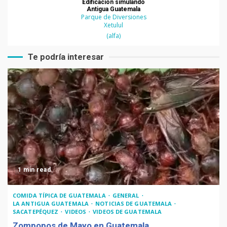
Edificación simulando
Antigua Guatemala
Parque de Diversiones
Xetulul
(alfa)
Te podría interesar
1 min read
COMIDA TÍPICA DE GUATEMALA
GENERAL
LA ANTIGUA GUATEMALA
NOTICIAS DE GUATEMALA
SACATEPÉQUEZ
VIDEOS
VIDEOS DE GUATEMALA
Zompopos de Mayo en Guatemala