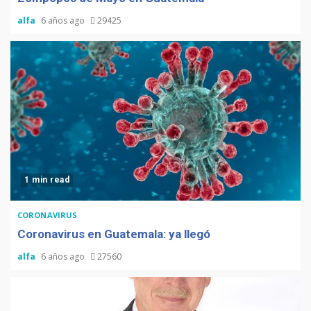
alfa
6 años ago
29425
1 min read
CORONAVIRUS
Coronavirus en Guatemala: ya llegó
alfa
6 años ago
27560