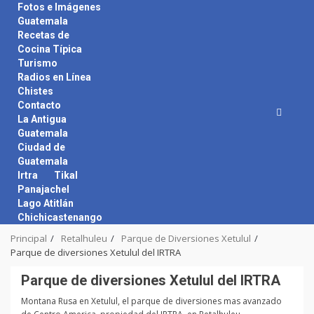
Skip
Fotos e Imágenes
to
Guatemala
content
Recetas de
Cocina Típica
Turismo
Radios en Línea
Chistes
Contacto
La Antigua
Guatemala
Ciudad de
Guatemala
Irtra
Tikal
Panajachel
Lago Atitlán
Chichicastenango
Principal
Retalhuleu
Parque de Diversiones Xetulul
Parque de diversiones Xetulul del IRTRA
Parque de diversiones Xetulul del IRTRA
Montana Rusa en Xetulul, el parque de diversiones mas avanzado