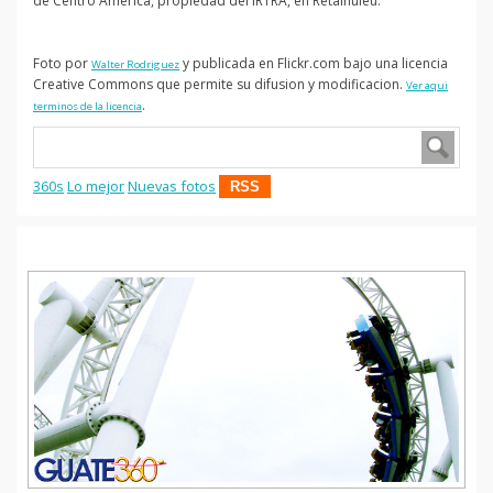
de Centro America, propiedad del IRTRA, en Retalhuleu.
Foto por
y publicada en Flickr.com bajo una licencia
Walter Rodriguez
Creative Commons que permite su difusion y modificacion.
Ver aqui
.
terminos de la licencia
360s
Lo mejor
Nuevas fotos
RSS