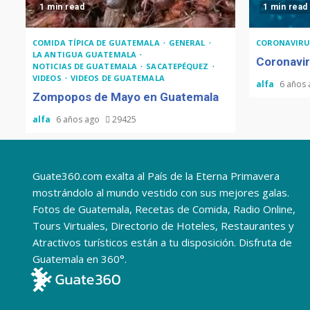
1 min read
1 min read
COMIDA TÍPICA DE GUATEMALA
GENERAL
CORONAVIRU
LA ANTIGUA GUATEMALA
Coronavir
NOTICIAS DE GUATEMALA
SACATEPÉQUEZ
VIDEOS
VIDEOS DE GUATEMALA
alfa
6 años
Zompopos de Mayo en Guatemala
alfa
6 años ago
29425
Guate360.com exalta al País de la Eterna Primavera
mostrándolo al mundo vestido con sus mejores galas.
Fotos de Guatemala, Recetas de Comida, Radio Online,
Tours Virtuales, Directorio de Hoteles, Restaurantes y
Atractivos turísticos están a tu disposición. Disfruta de
Guatemala en 360°.