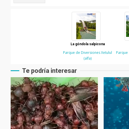
La góndola salpicona
Parque de Diversiones Xetulul
Parque 
(alfa)
Te podría interesar