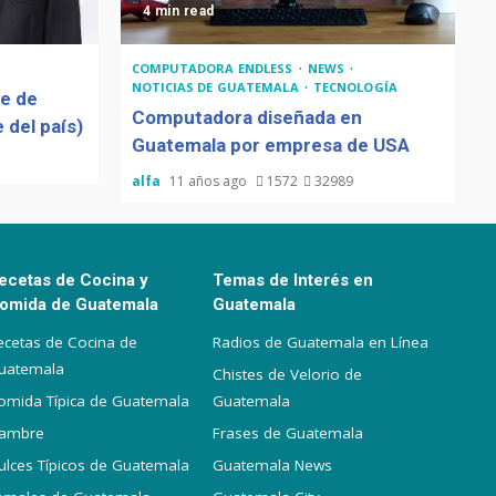
4 min read
COMPUTADORA ENDLESS
NEWS
NOTICIAS DE GUATEMALA
TECNOLOGÍA
de de
Computadora diseñada en
 del país)
Guatemala por empresa de USA
alfa
11 años ago
1572
32989
ecetas de Cocina y
Temas de Interés en
omida de Guatemala
Guatemala
ecetas de Cocina de
Radios de Guatemala en Línea
uatemala
Chistes de Velorio de
omida Típica de Guatemala
Guatemala
iambre
Frases de Guatemala
ulces Típicos de Guatemala
Guatemala News