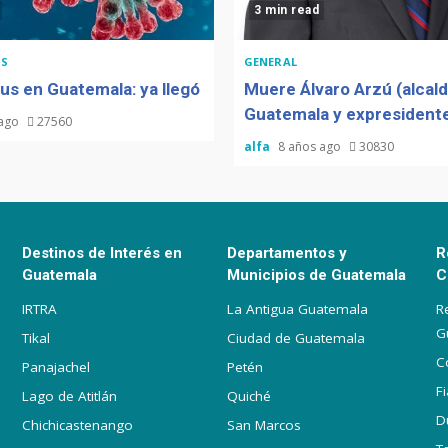
3 min read
S
GENERAL
us en Guatemala: ya llegó
Muere Álvaro Arzú (alcal
Guatemala y expresidente
 ago
27560
alfa
8 años ago
30830
Destinos de Interés en
Departamentos y
R
Guatemala
Municipios de Guatemala
C
IRTRA
La Antigua Guatemala
R
G
Tikal
Ciudad de Guatemala
C
Panajachel
Petén
F
Lago de Atitlán
Quiché
D
Chichicastenango
San Marcos