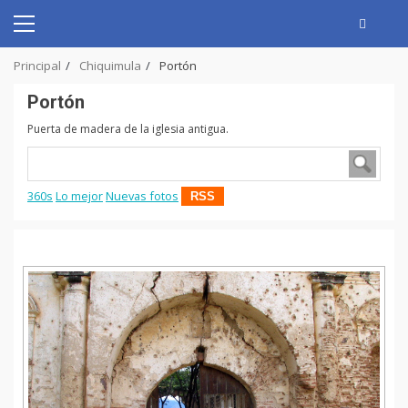
Skip
to
Primary
content
Menu
Principal
Chiquimula
Portón
Portón
Puerta de madera de la iglesia antigua.
360s
Lo mejor
Nuevas fotos
RSS