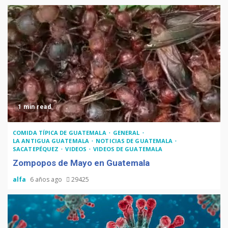
1 min read
COMIDA TÍPICA DE GUATEMALA
GENERAL
LA ANTIGUA GUATEMALA
NOTICIAS DE GUATEMALA
SACATEPÉQUEZ
VIDEOS
VIDEOS DE GUATEMALA
Zompopos de Mayo en Guatemala
alfa
6 años ago
29425