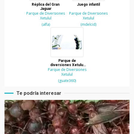
Réplica del Gran
Juego infantil
Jaguar
Parque de Diversiones
Parque de Diversiones
Xetulul
Xetulul
(alfa)
(mdelcid)
Parque de
diversiones Xetulul
Parque de Diversiones
del IRTRA
Xetulul
(guate360)
Te podría interesar