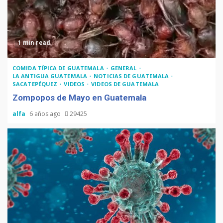
1 min read
COMIDA TÍPICA DE GUATEMALA
GENERAL
LA ANTIGUA GUATEMALA
NOTICIAS DE GUATEMALA
SACATEPÉQUEZ
VIDEOS
VIDEOS DE GUATEMALA
Zompopos de Mayo en Guatemala
alfa
6 años ago
29425