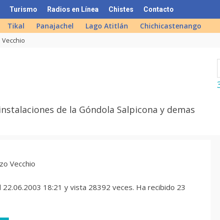
Turismo
Radios en Línea
Chistes
Contacto
Tikal
Panajachel
Lago Atitlán
Chichicastenango
 Vecchio
 instalaciones de la Góndola Salpicona y demas
 22.06.2003 18:21 y vista 28392 veces. Ha recibido 23