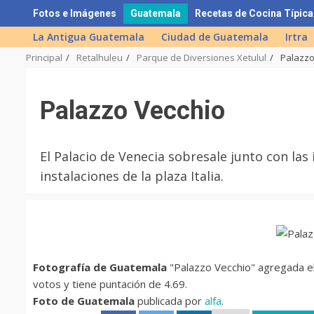
Skip
Fotos e Imágenes
Guatemala
Recetas de Cocina Típica
to
La Antigua Guatemala
Ciudad de Guatemala
Irtra
content
Principal
Retalhuleu
Parque de Diversiones Xetulul
Palazzo
Palazzo Vecchio
El Palacio de Venecia sobresale junto con las
instalaciones de la plaza Italia.
Fotografía de Guatemala
"Palazzo Vecchio" agregada el
votos y tiene puntación de 4.69.
Foto de Guatemala
publicada por
alfa
.