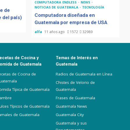
COMPUTADORA ENDLESS
NEWS
NOTICIAS DE GUATEMALA
TECNOLOGÍA
de de
Computadora diseñada en
 del país)
Guatemala por empresa de USA
alfa
11 años ago
1572
32989
ecetas de Cocina y
Temas de Interés en
omida de Guatemala
Guatemala
ecetas de Cocina de
Radios de Guatemala en Línea
uatemala
Chistes de Velorio de
omida Típica de Guatemala
Guatemala
iambre
Frases de Guatemala
ulces Típicos de Guatemala
Guatemala News
amales de Guatemala
Guatemala City
Guatemala y sus