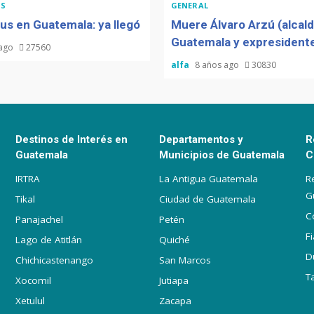
S
GENERAL
us en Guatemala: ya llegó
Muere Álvaro Arzú (alcal
Guatemala y expresidente
 ago
27560
alfa
8 años ago
30830
Destinos de Interés en
Departamentos y
R
Guatemala
Municipios de Guatemala
C
IRTRA
La Antigua Guatemala
R
G
Tikal
Ciudad de Guatemala
C
Panajachel
Petén
F
Lago de Atitlán
Quiché
D
Chichicastenango
San Marcos
T
Xocomil
Jutiapa
Xetulul
Zacapa