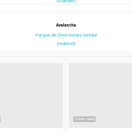
(cvander)
Avalancha
Parque de Diversiones Xetulul
(mdelcid)
3 min read