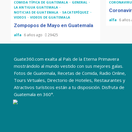
COMIDA TÍPICA DE GUATEMALA
GENERAL
CORONAVIRU
LA ANTIGUA GUATEMALA
Coronavir
NOTICIAS DE GUATEMALA
SACATEPÉQUEZ
VIDEOS
VIDEOS DE GUATEMALA
alfa
6 años
Zompopos de Mayo en Guatemala
alfa
6 años ago
29425
Guate360.com exalta al País de la Eterna Primavera
mostrándolo al mundo vestido con sus mejores galas.
Fotos de Guatemala, Recetas de Comida, Radio Online,
Tours Virtuales, Directorio de Hoteles, Restaurantes y
Atractivos turísticos están a tu disposición. Disfruta de
Guatemala en 360°.