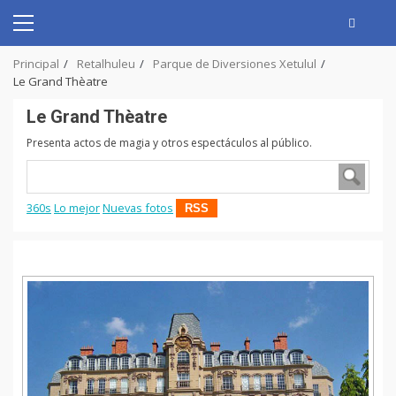
Skip
to
Primary
content
Menu
Principal
Retalhuleu
Parque de Diversiones Xetulul
Le Grand Thèatre
Le Grand Thèatre
Presenta actos de magia y otros espectáculos al público.
360s
Lo mejor
Nuevas fotos
RSS