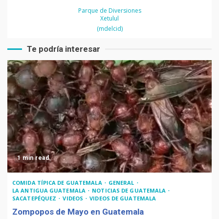
Parque de Diversiones
Xetulul
(mdelcid)
Te podría interesar
1 min read
COMIDA TÍPICA DE GUATEMALA
GENERAL
LA ANTIGUA GUATEMALA
NOTICIAS DE GUATEMALA
SACATEPÉQUEZ
VIDEOS
VIDEOS DE GUATEMALA
Zompopos de Mayo en Guatemala