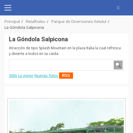
Skip
to
Primary
content
Menu
Principal
Retalhuleu
Parque de Diversiones Xetulul
La Góndola Salpicona
La Góndola Salpicona
Atracción de tipo Splash Mountain en la plaza Italia la cual refresca
y divierte a todos en su caida.
360s
Lo mejor
Nuevas fotos
RSS