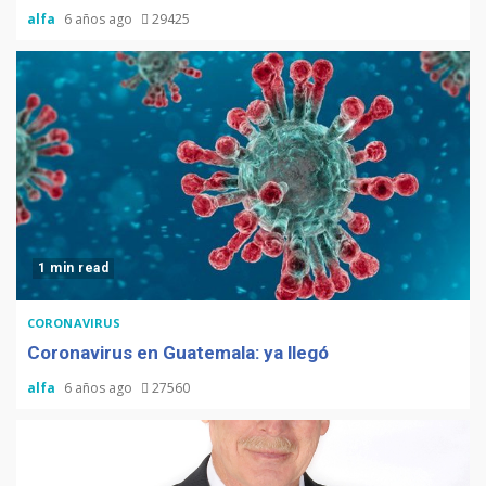
alfa
6 años ago
29425
1 min read
CORONAVIRUS
Coronavirus en Guatemala: ya llegó
alfa
6 años ago
27560