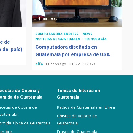
4 min read
COMPUTADORA ENDLESS
NEWS
NOTICIAS DE GUATEMALA
TECNOLOGÍA
de de
Computadora diseñada en
 del país)
Guatemala por empresa de USA
alfa
11 años ago
1572
32989
ecetas de Cocina y
Temas de Interés en
omida de Guatemala
Guatemala
ecetas de Cocina de
Radios de Guatemala en Línea
uatemala
Chistes de Velorio de
omida Típica de Guatemala
Guatemala
iambre
Frases de Guatemala