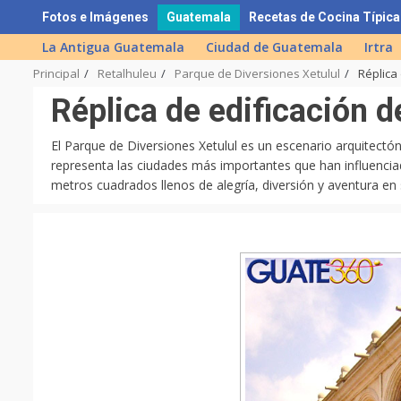
Skip
Fotos e Imágenes
Guatemala
Recetas de Cocina Típica
to
La Antigua Guatemala
Ciudad de Guatemala
Irtra
content
Principal
Retalhuleu
Parque de Diversiones Xetulul
Réplica
Réplica de edificación 
El Parque de Diversiones Xetulul es un escenario arquitectón
representa las ciudades más importantes que han influencia
metros cuadrados llenos de alegría, diversión y aventura en 