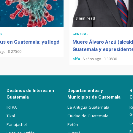
3 min read
S
GENERAL
us en Guatemala: ya llegó
Muere Álvaro Arzú (alcal
Guatemala y expresidente
 ago
27560
alfa
8 años ago
30830
Destinos de Interés en
Departamentos y
R
Guatemala
Municipios de Guatemala
C
IRTRA
La Antigua Guatemala
R
G
Tikal
Ciudad de Guatemala
C
Panajachel
Petén
F