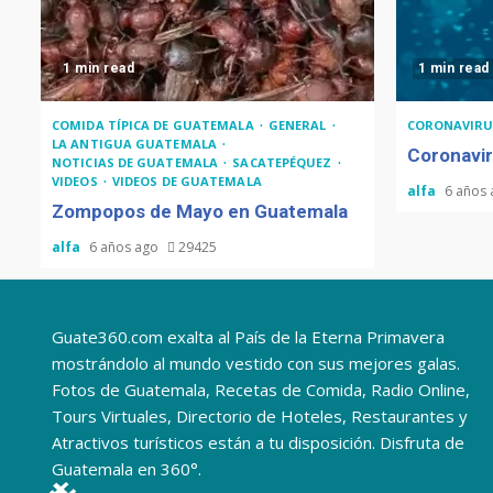
1 min read
1 min read
COMIDA TÍPICA DE GUATEMALA
GENERAL
CORONAVIRU
LA ANTIGUA GUATEMALA
Coronavir
NOTICIAS DE GUATEMALA
SACATEPÉQUEZ
VIDEOS
VIDEOS DE GUATEMALA
alfa
6 años
Zompopos de Mayo en Guatemala
alfa
6 años ago
29425
Guate360.com exalta al País de la Eterna Primavera
mostrándolo al mundo vestido con sus mejores galas.
Fotos de Guatemala, Recetas de Comida, Radio Online,
Tours Virtuales, Directorio de Hoteles, Restaurantes y
Atractivos turísticos están a tu disposición. Disfruta de
Guatemala en 360°.