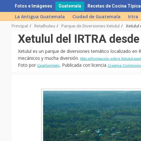
Skip
Fotos e Imágenes
Guatemala
Recetas de Cocina Típica
to
La Antigua Guatemala
Ciudad de Guatemala
Irtra
content
Principal
Retalhuleu
Parque de Diversiones Xetulul
Xetulul
Xetulul del IRTRA desde 
Xetulul es un parque de diversiones temático localizado en
mecánicos y mucha diversión.
Más información sobre Xetulul aquí
Foto por
. Publicada con licencia
Casaflamingo
Creative Commons