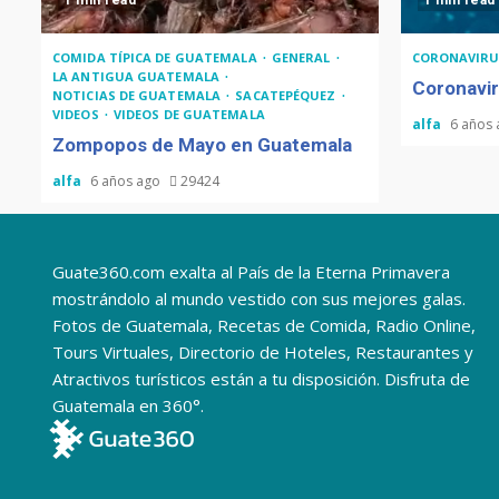
1 min read
1 min read
COMIDA TÍPICA DE GUATEMALA
GENERAL
CORONAVIRU
LA ANTIGUA GUATEMALA
Coronavir
NOTICIAS DE GUATEMALA
SACATEPÉQUEZ
VIDEOS
VIDEOS DE GUATEMALA
alfa
6 años
Zompopos de Mayo en Guatemala
alfa
6 años ago
29424
Guate360.com exalta al País de la Eterna Primavera
mostrándolo al mundo vestido con sus mejores galas.
Fotos de Guatemala, Recetas de Comida, Radio Online,
Tours Virtuales, Directorio de Hoteles, Restaurantes y
Atractivos turísticos están a tu disposición. Disfruta de
Guatemala en 360°.