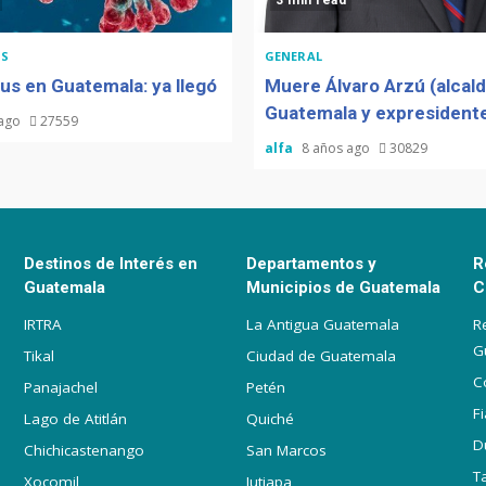
3 min read
S
GENERAL
us en Guatemala: ya llegó
Muere Álvaro Arzú (alcal
Guatemala y expresidente
 ago
27559
alfa
8 años ago
30829
Destinos de Interés en
Departamentos y
R
Guatemala
Municipios de Guatemala
C
IRTRA
La Antigua Guatemala
R
G
Tikal
Ciudad de Guatemala
C
Panajachel
Petén
F
Lago de Atitlán
Quiché
D
Chichicastenango
San Marcos
T
Xocomil
Jutiapa