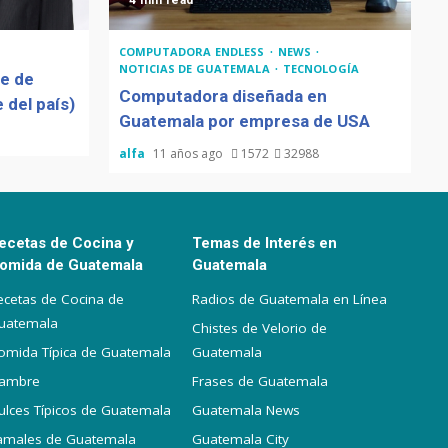
4 min read
COMPUTADORA ENDLESS
NEWS
NOTICIAS DE GUATEMALA
TECNOLOGÍA
de de
Computadora diseñada en
 del país)
Guatemala por empresa de USA
alfa
11 años ago
1572
32988
ecetas de Cocina y
Temas de Interés en
omida de Guatemala
Guatemala
ecetas de Cocina de
Radios de Guatemala en Línea
uatemala
Chistes de Velorio de
omida Típica de Guatemala
Guatemala
iambre
Frases de Guatemala
ulces Típicos de Guatemala
Guatemala News
amales de Guatemala
Guatemala City